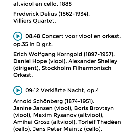
altviool en cello, 1888
Frederick Delius (1862-1934).
Villiers Quartet.
08:48 Concert voor viool en orkest,
op.35 in D gr.t.
Erich Wolfgang Korngold (1897-1957).
Daniel Hope (viool), Alexander Shelley
(dirigent), Stockholm Filharmonisch
Orkest.
09:12 Verklärte Nacht, op.4
Arnold Schönberg (1874-1951).
Janine Jansen (viool), Boris Brovtsyn
(viool), Maxim Rysanov (altviool),
Amihai Grosz (altviool), Torleif Thedéen
(cello), Jens Peter Maintz (cello).