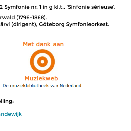
2 Symfonie nr. 1 in g kl.t., ‘Sinfonie sérieuse’.
rwald (1796-1868).
rvi (dirigent), Göteborg Symfonieorkest.
ling:
andewijk