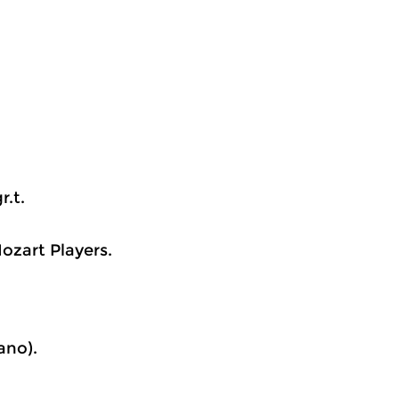
r.t.
ozart Players.
ano).