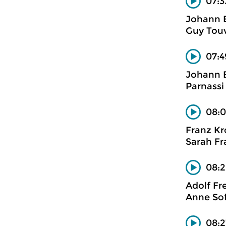
07:3
Johann B
Guy Touv
07:4
Johann B
Parnassi
08:0
Franz Kr
Sarah Fr
08:2
Adolf Fre
Anne Sof
08: