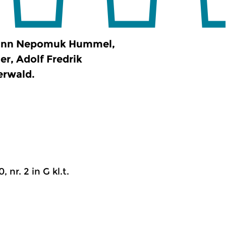
ohann Nepomuk Hummel,
r, Adolf Fredrik
erwald.
 nr. 2 in G kl.t.