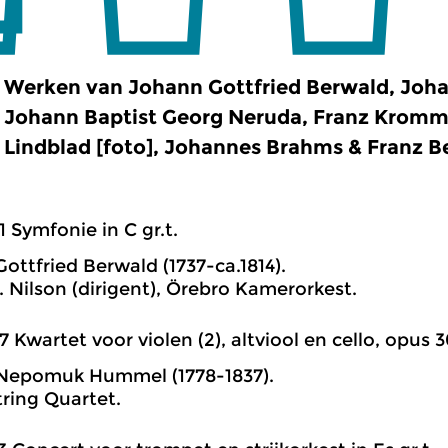
Werken van Johann Gottfried Berwald, J
Johann Baptist Georg Neruda, Franz Kromme
Lindblad [foto], Johannes Brahms & Franz B
1 Symfonie in C gr.t.
ottfried Berwald (1737-ca.1814).
 Nilson (dirigent), Örebro Kamerorkest.
7 Kwartet voor violen (2), altviool en cello, opus 30,
Nepomuk Hummel (1778-1837).
ring Quartet.