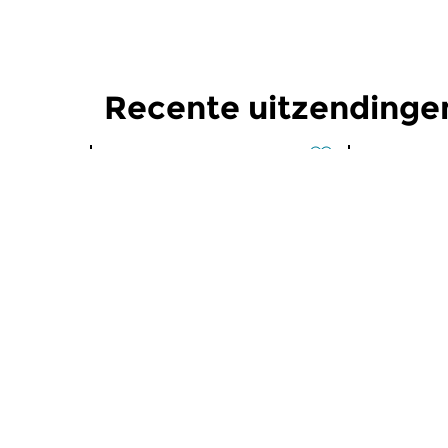
Recente uitzendinge
Klassiek
Klassiek
Ochtendeditie
Ochtend
zo 2 aug 2026 07:00 uur
za 1 aug 
Werken van Johann Adolf
Werken van
Hasse, Anoniem, Johann
Scarlatti, 
Christoph Pepusch...
Johann Fried