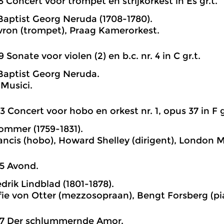
3 Concert voor trompet en strijkorkest in Es gr.t.
aptist Georg Neruda (1708-1780).
ron (trompet), Praag Kamerorkest.
9 Sonate voor violen (2) en b.c. nr. 4 in C gr.t.
aptist Georg Neruda.
 Musici.
3 Concert voor hobo en orkest nr. 1, opus 37 in F g
ommer (1759-1831).
ancis (hobo), Howard Shelley (dirigent), London M
5 Avond.
drik Lindblad (1801-1878).
ie von Otter (mezzosopraan), Bengt Forsberg (pi
27 Der schlummernde Amor.