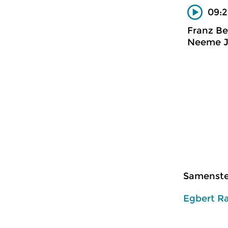
09:2
Franz Be
Neeme Jä
Samenstel
Egbert R