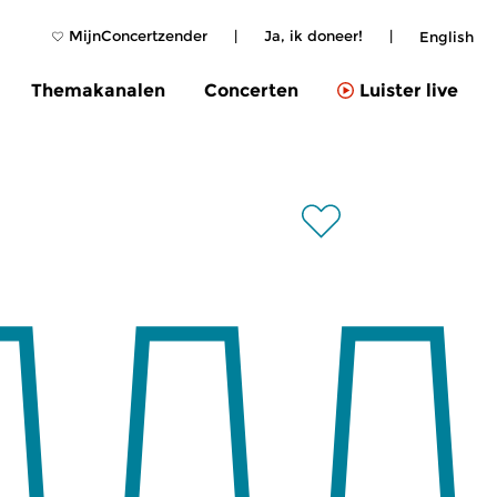
MijnConcertzender
|
Ja, ik doneer!
|
English
Themakanalen
Concerten
Luister live