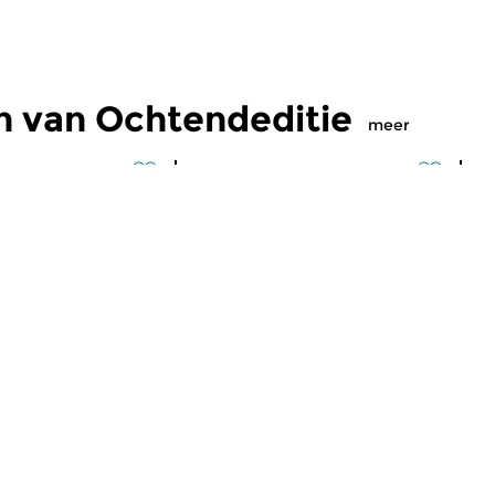
n van Ochtendeditie
meer
Klassiek
Kl
editie
Ochtendeditie
O
2026 07:00 uur
vr 31 jul 2026 07:00 uur
d
 Alessandro
Werken van Johann Philipp
We
Johann Kuhnau,
Krieger, Johann Heinrich
Kr
rich Fasch, Jan...
Schmelzer, François-Joseph...
Lo