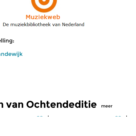
ling:
andewijk
n van Ochtendeditie
meer
Klassiek
Kl