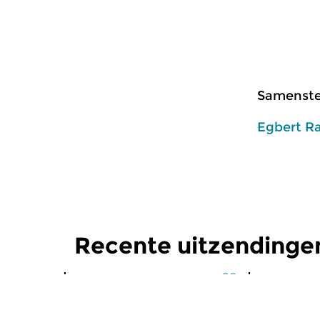
Samenstel
Egbert R
Recente uitzendinge
Klassiek
Klassiek