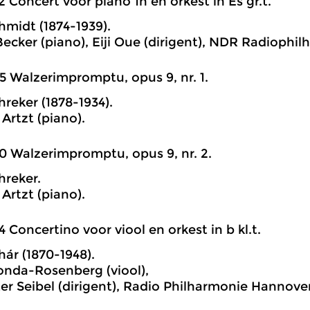
2 Concert voor piano 1h en orkest in Es gr.t.
hmidt (1874-1939).
ecker (piano), Eiji Oue (dirigent), NDR Radiophil
5 Walzerimpromptu, opus 9, nr. 1.
hreker (1878-1934).
Artzt (piano).
0 Walzerimpromptu, opus 9, nr. 2.
hreker.
Artzt (piano).
4 Concertino voor viool en orkest in b kl.t.
hár (1870-1948).
onda-Rosenberg (viool),
er Seibel (dirigent), Radio Philharmonie Hannove