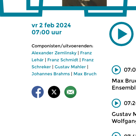
vr 2 feb 2024
07:00 uur
Componisten/uitvoerenden:
Alexander Zemlinsky
|
Franz
Lehár
|
Franz Schmidt
|
Franz
Schreker
|
Gustav Mahler
|
07:0
Johannes Brahms
|
Max Bruch
Max Bruc
Ensemble
07:2
Gustav M
Wolfgang