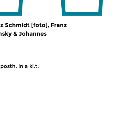
 Schmidt [foto], Franz
insky & Johannes
posth. in a kl.t.