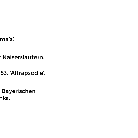
ma’s’.
 Kaiserslautern.
3, ‘Altrapsodie’.
s Bayerischen
nks.