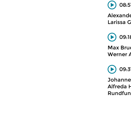
08:5
Alexande
Larissa G
09:1
Max Bruc
Werner A
09:3
Johannes
Alfreda 
Rundfun