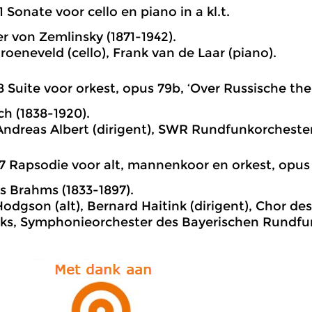
1 Sonate voor cello en piano in a kl.t.
r von Zemlinsky (1871-1942).
roeneveld (cello), Frank van de Laar (piano).
8 Suite voor orkest, opus 79b, ‘Over Russische the
h (1838-1920).
ndreas Albert (dirigent), SWR Rundfunkorchester
7 Rapsodie voor alt, mannenkoor en orkest, opus 5
 Brahms (1833-1897).
Hodgson (alt), Bernard Haitink (dirigent), Chor de
ks, Symphonieorchester des Bayerischen Rundfu