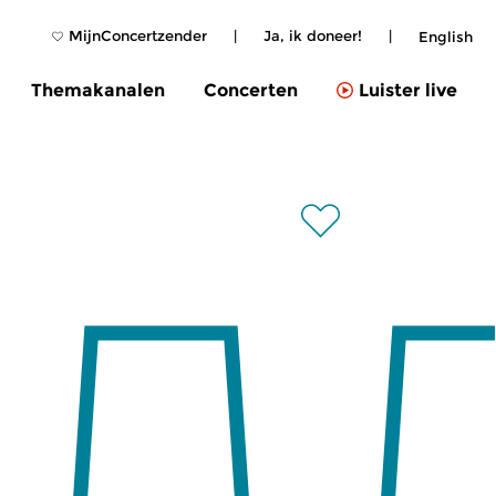
MijnConcertzender
|
Ja, ik doneer!
|
English
Themakanalen
Concerten
Luister live