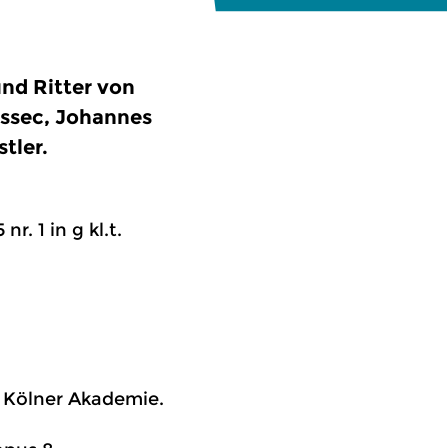
nd Ritter von
ssec, Johannes
tler.
r. 1 in g kl.t.
, Kölner Akademie.