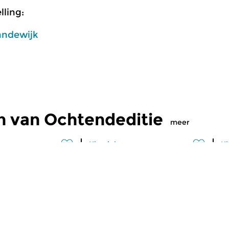
ling:
andewijk
n van Ochtendeditie
meer
Klassiek
Kl
editie
Ochtendeditie
O
2026 07:00 uur
vr 31 jul 2026 07:00 uur
d