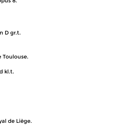
opus 8.
n D gr.t.
e Toulouse.
 kl.t.
al de Liège.