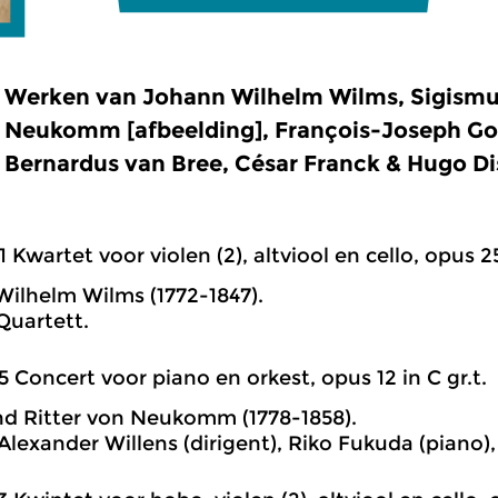
Werken van Johann Wilhelm Wilms, Sigismu
Neukomm [afbeelding], François-Joseph Go
Bernardus van Bree, César Franck & Hugo Dis
1 Kwartet voor violen (2), altviool en cello, opus 25 n
ilhelm Wilms (1772-1847).
uartett.
5 Concert voor piano en orkest, opus 12 in C gr.t.
d Ritter von Neukomm (1778-1858).
Alexander Willens (dirigent), Riko Fukuda (piano)