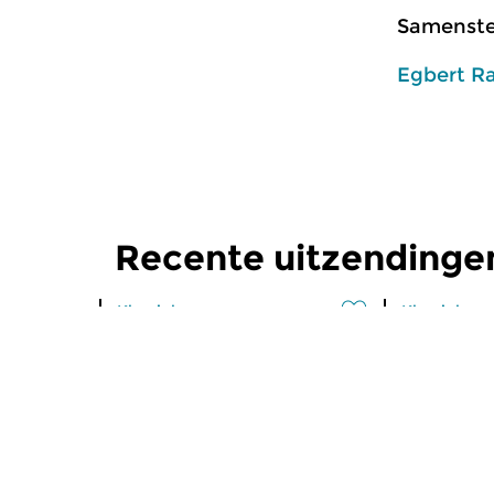
Samenstel
Egbert R
Recente uitzendinge
Klassiek
Klassiek
Ochtendeditie
Ochtend
zo 2 aug 2026 07:00 uur
za 1 aug 