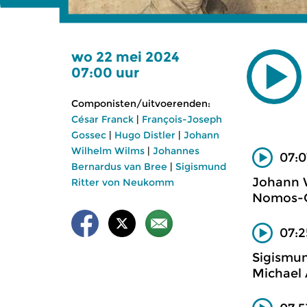
wo 22 mei 2024
07:00 uur
Componisten/uitvoerenden:
César Franck
|
François-Joseph
Gossec
|
Hugo Distler
|
Johann
Wilhelm Wilms
|
Johannes
07:0
Bernardus van Bree
|
Sigismund
Johann W
Ritter von Neukomm
Nomos-Q
07:2
Sigismun
Michael 