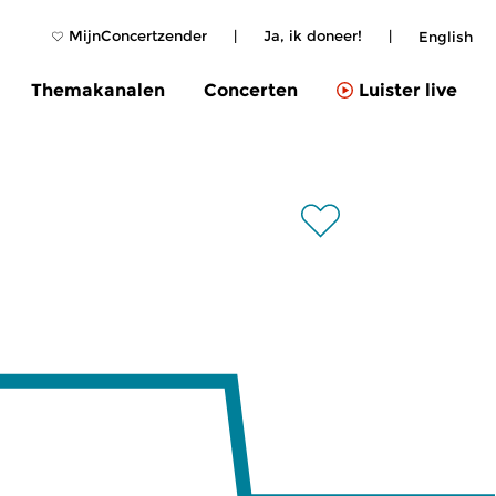
MijnConcertzender
|
Ja, ik doneer!
|
English
Themakanalen
Concerten
Luister live