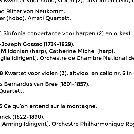
3 Kwintet voor hobo, violen (2), altviool en cello, 
nd Ritter von Neukomm.
er (hobo), Amati Quartett.
6 Sinfonia concertante voor harpen (2) en orkest i
-Joseph Gossec (1734-1829).
Mildonian (harp), Catherine Michel (harp),
glia (dirigent), Orchestre de Chambre National d
8 Kwartet voor violen (2), altviool en cello nr. 3 in d
 Bernardus van Bree (1801-1857).
uartett.
5 Ce qu’on entend sur la montagne.
anck (1822-1890).
n Arming (dirigent), Orchestre Philharmonique Roy