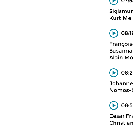
07:5
Sigismu
Kurt Mei
08:1
François
Susanna 
Alain Mo
08:2
Johannes
Nomos-Q
08:5
César Fr
Christia