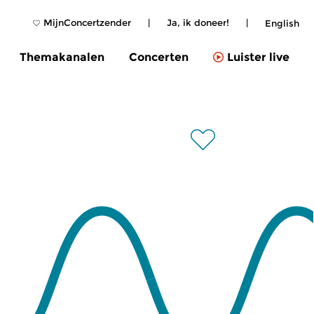
MijnConcertzender
|
Ja, ik doneer!
|
English
Themakanalen
Concerten
Luister live