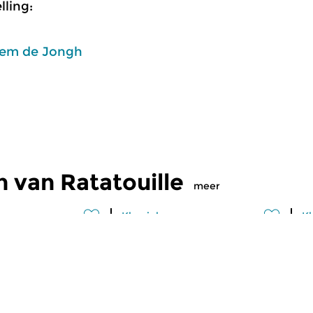
ling:
em de Jongh
 van Ratatouille
meer
Klassiek
Kl
lle
Ratatouille
R