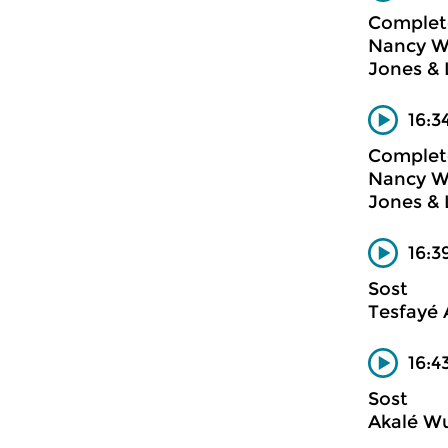
Complete
Nancy Wi
Jones & 
16:3
Complete
Nancy Wi
Jones & 
16:3
Sost
Tesfayé
16:4
Sost
Akalé W