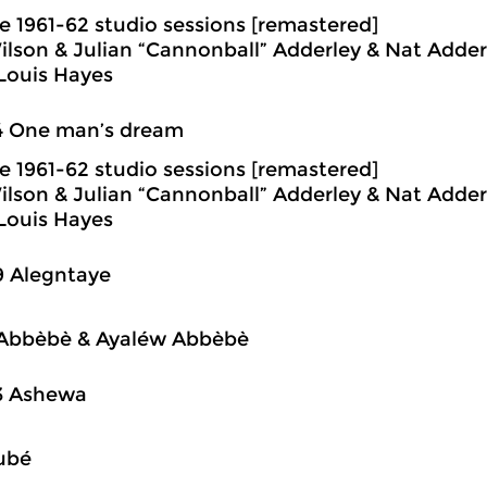
 1961-62 studio sessions [remastered]
lson & Julian “Cannonball” Adderley & Nat Adde
Louis Hayes
4 One man’s dream
 1961-62 studio sessions [remastered]
lson & Julian “Cannonball” Adderley & Nat Adde
Louis Hayes
9 Alegntaye
 Abbèbè & Ayaléw Abbèbè
3 Ashewa
ubé