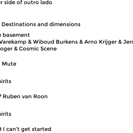
r side of outro lado
3 Destinations and dimensions
he basement
Varekamp & Wiboud Burkens & Arno Krijger & Je
ooger & Cosmic Scene
1 Mute
irits
27 Ruben van Roon
irits
9 I can’t get started