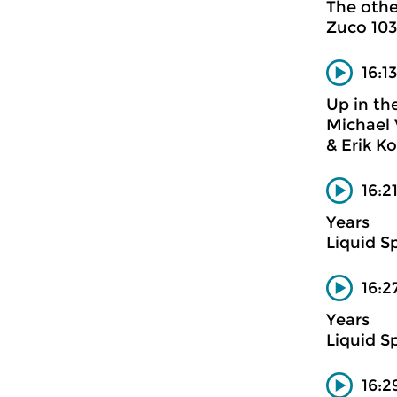
The othe
Zuco 103
16:1
Up in t
Michael 
& Erik K
16:2
Years
Liquid Sp
16:
Years
Liquid Sp
16:2