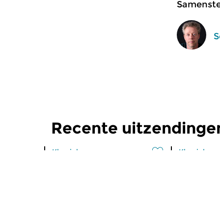
Samenstel
S
Recente uitzendingen
Klassiek
Klassiek
Ratatouille
Ratatoui