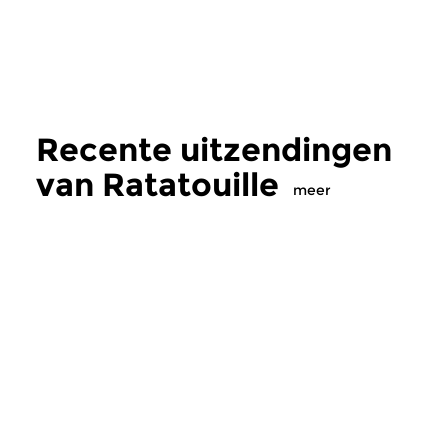
Recente uitzendingen
van Ratatouille
meer
Klassiek
Klassiek
Ratatouille
Ratatouille
vr 7 aug 2026 16:00 uur
do 6 aug 2026 16
Een smakelijke mix van
Een smakelijke mix 
wereldmuziek, jazz en klassiek
wereldmuziek, jazz e