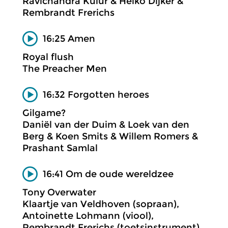
Ravichandra Kulur & Heiko Dijker &
Rembrandt Frerichs
16:25 Amen
Royal flush
The Preacher Men
16:32 Forgotten heroes
Gilgame?
Daniël van der Duim & Loek van den
Berg & Koen Smits & Willem Romers &
Prashant Samlal
16:41 Om de oude wereldzee
Tony Overwater
Klaartje van Veldhoven (sopraan),
Antoinette Lohmann (viool),
Rembrandt Frerichs (toetsinstrument),