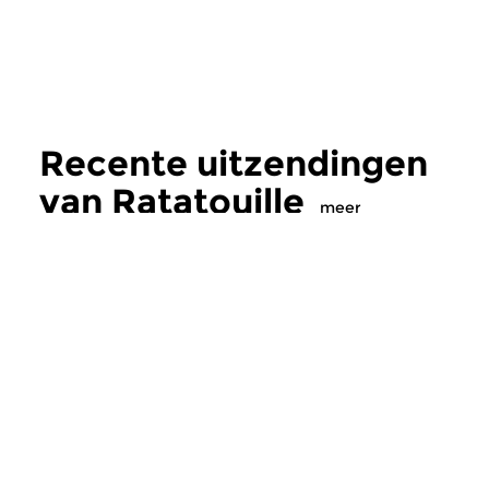
Recente uitzendingen
van Ratatouille
meer
Klassiek
Klassiek
Ratatouille
Ratatouille
vr 7 aug 2026 16:00 uur
do 6 aug 2026 16
Een smakelijke mix van
Een smakelijke mix 
wereldmuziek, jazz en klassiek
wereldmuziek, jazz e