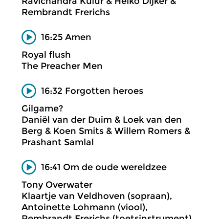
Ravichandra Kulur & Heiko Dijker &
Rembrandt Frerichs
16:25 Amen
Royal flush
The Preacher Men
16:32 Forgotten heroes
Gilgame?
Daniël van der Duim & Loek van den
Berg & Koen Smits & Willem Romers &
Prashant Samlal
16:41 Om de oude wereldzee
Tony Overwater
Klaartje van Veldhoven (sopraan),
Antoinette Lohmann (viool),
Rembrandt Frerichs (toetsinstrument),