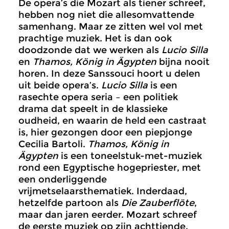
De opera’s die Mozart als tiener schreef,
hebben nog niet die allesomvattende
samenhang. Maar ze zitten wel vol met
prachtige muziek. Het is dan ook
doodzonde dat we werken als
Lucio Silla
en
Thamos, König in Ägypten
bijna nooit
horen. In deze Sanssouci hoort u delen
uit beide opera’s.
Lucio Silla
is een
rasechte opera seria – een politiek
drama dat speelt in de klassieke
oudheid, en waarin de held een castraat
is, hier gezongen door een piepjonge
Cecilia Bartoli.
Thamos, König in
Ägypten
is een toneelstuk-met-muziek
rond een Egyptische hogepriester, met
een onderliggende
vrijmetselaarsthematiek. Inderdaad,
hetzelfde partoon als
Die Zauberflöte
,
maar dan jaren eerder. Mozart schreef
de eerste muziek op zijn achttiende,