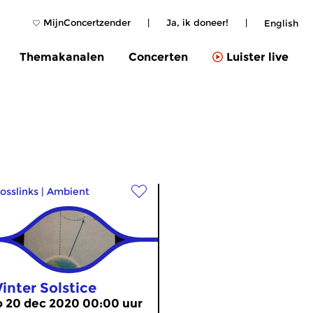
MijnConcertzender
|
Ja, ik doneer!
|
English
Themakanalen
Concerten
Luister live
osslinks
|
Ambient
inter Solstice
o 20 dec 2020 00:00 uur