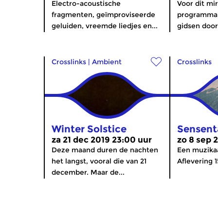
Electro-acoustische
Voor dit mi
fragmenten, geïmproviseerde
programma 
geluiden, vreemde liedjes en...
gidsen door 
Crosslinks
|
Ambient
Crosslinks
Winter Solstice
Sensent
za 21 dec 2019 23:00 uur
zo 8 sep 
Deze maand duren de nachten
Een muzikaa
het langst, vooral die van 21
Aflevering 
december. Maar de...