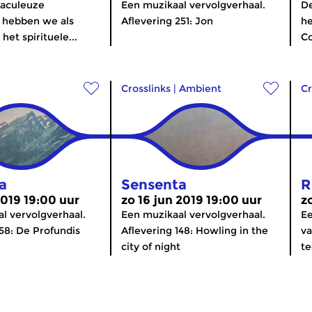
raculeuze
Een muzikaal vervolgverhaal.
D
hebben we als
Aflevering 251: Jon
he
het spirituele...
Co
Crosslinks
|
Ambient
Cr
a
Sensenta
R
2019 19:00 uur
zo 16 jun 2019 19:00 uur
z
l vervolgverhaal.
Een muzikaal vervolgverhaal.
Ee
158: De Profundis
Aflevering 148: Howling in the
va
city of night
te