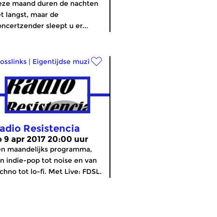
eze maand duren de nachten
t langst, maar de
ncertzender sleept u er...
osslinks
|
Eigentijdse muziek
adio Resistencia
o 9 apr 2017 20:00 uur
n maandelijks programma,
n indie-pop tot noise en van
chno tot lo-fi. Met Live: FDSL.