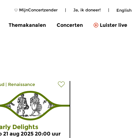
MijnConcertzender
|
Ja, ik doneer!
|
English
Themakanalen
Concerten
Luister live
ud
|
Renaissance
arly Delights
o 21 aug 2025 20:00 uur