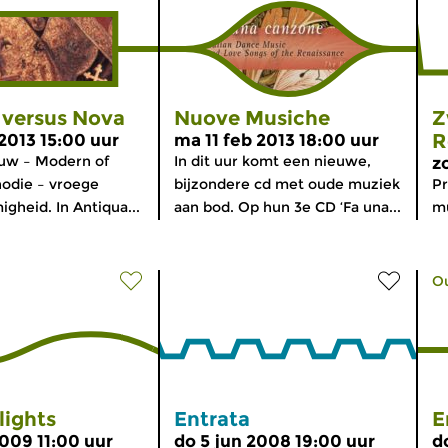
 versus Nova
Nuove Musiche
Z
R
 2013 15:00 uur
ma 11 feb 2013 18:00 uur
uw – Modern of
In dit uur komt een nieuwe,
z
odie – vroege
bijzondere cd met oude muziek
P
heid. In Antiqua...
aan bod. Op hun 3e CD ‘Fa una...
mu
O
lights
Entrata
E
2009 11:00 uur
do 5 jun 2008 19:00 uur
d