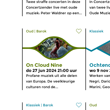
Twee straffe concerten in deze
In Concert
Concertzender live met oude
van twee li
muziek: Peter Waldner op een...
Oude Muziek
Oud
|
Barok
Klassiek
On Cloud Nine
Ochtend
do 27 jun 2024 21:00 uur
wo 9 nov 
Profane muziek uit alle delen
Werken van
van Europa. De veelkleurige
Negri, Dario
culturen rond de...
Marini, Geor
Klassiek
|
Barok
Oud