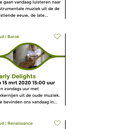
 gaan vandaag luisteren naar
strumentale muziek uit de de
stiende eeuw, de late...
ud
|
Barok
arly Delights
o 15 mrt 2020 15:00 uur
n zondags uur met
kkernijen uit de oude muziek.
 bevinden ons vandaag in...
ud
|
Renaissance