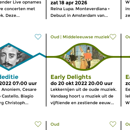
zender Live opnames
We
zat 18 apr 2026
ve concerten met
Reïna Lupa: Monteverdiana •
in
. Deze...
Debuut in Amsterdam van...
ze
Oud
|
Middeleeuwse muziek
O
editie
Early Delights
E
2022 07:00 uur
do 20 okt 2022 20:00 uur
z
 Anoniem, Cesare
Lekkernijen uit de oude muziek.
Ee
 Castello, Biagio
Vandaag hoort u muziek uit de
le
g Christoph...
vijftiende en zestiende eeuw...
We
Oud
O