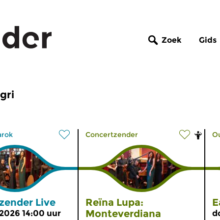
Zoek
Gids
gri
arok
Concertzender
O
zender Live
Reïna Lupa:
E
Monteverdiana
 2026 14:00 uur
d