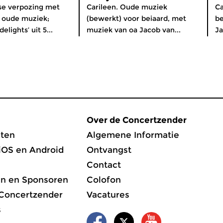
e verpozing met
Carileen. Oude muziek
Ca
oude muziek;
(bewerkt) voor beiaard, met
be
elights’ uit 5...
muziek van oa Jacob van...
Ja
Over de Concertzender
ten
Algemene Informatie
iOS en Android
Ontvangst
Contact
en en Sponsoren
Colofon
 Concertzender
Vacatures
s