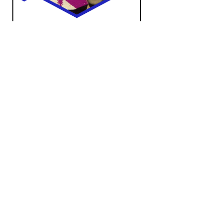
Chanson
za 24 dec 2022 13:00 uur
Minder bekende Franstalige
kerstliedjes.
Crosslinks
Chanson
za 12 nov 2022 13:00 uur
Daags na 11 november, toen in
1918 La Grande Guerre eindelijk
eindigde, draaien we liedjes...