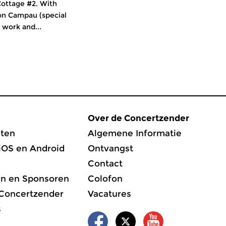
Cottage #2. With
on Campau (special
 work and...
Over de Concertzender
ten
Algemene Informatie
iOS en Android
Ontvangst
Contact
en en Sponsoren
Colofon
 Concertzender
Vacatures
s