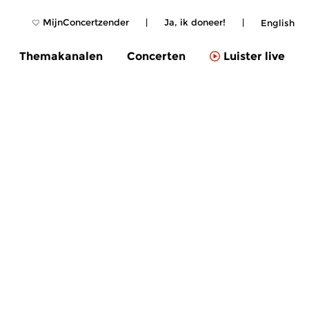
MijnConcertzender
|
Ja, ik doneer!
|
English
Themakanalen
Concerten
Luister live