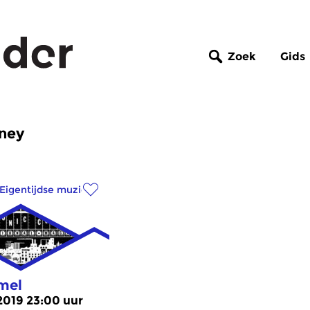
Zoek
Gids
nney
Eigentijdse muziek
mel
 2019 23:00 uur