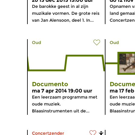
zo 13 dec 2015 15:00 uur
do 12 nov
De barokke geest in al zijn
Opnamen va
muzikale vormen. De grote reis
land gemaa
van Jan Alensoon, deel 1. In...
Concertzend
Oud
Oud
Documento
Docume
ma 7 apr 2014 19:00 uur
ma 17 feb
Een leerzaam programma met
Een leerza
oude muziek.
oude muzie
Blaasinstrumenten uit de...
Blaasinstru
Concertzender