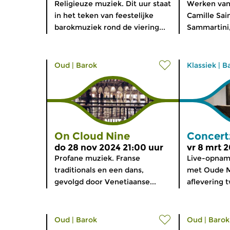
Religieuze muziek. Dit uur staat
Werken van 
in het teken van feestelijke
Camille Sai
barokmuziek rond de viering...
Sammartini,
Oud
|
Barok
Klassiek
|
B
On Cloud Nine
Concert
do 28 nov 2024 21:00 uur
vr 8 mrt 
Profane muziek. Franse
Live-opnam
traditionals en een dans,
met Oude M
gevolgd door Venetiaanse...
aflevering t
Oud
|
Barok
Oud
|
Barok