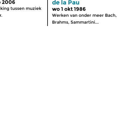
de la Pau
b 2006
iking tussen muziek
wo 1 okt 1986
r.
Werken van onder meer Bach,
Brahms, Sammartini...
Over de Concertzender
ten
Algemene Informatie
iOS en Android
Ontvangst
Contact
en en Sponsoren
Colofon
 Concertzender
Vacatures
s