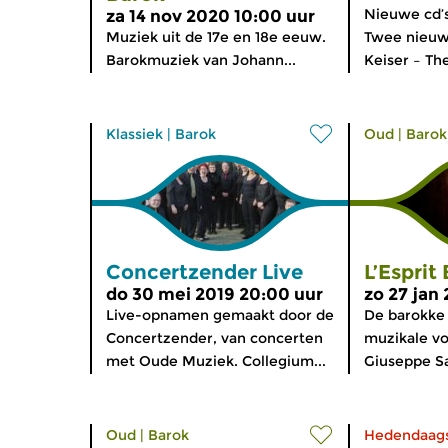
Nieuwe cd’
za 14 nov 2020 10:00 uur
Muziek uit de 17e en 18e eeuw.
Twee nieuwe
Barokmuziek van Johann...
Keiser – The
Klassiek
|
Barok
Oud
|
Barok
Concertzender Live
L’Esprit
do 30 mei 2019 20:00 uur
zo 27 jan
Live-opnamen gemaakt door de
De barokke g
Concertzender, van concerten
muzikale vo
met Oude Muziek. Collegium...
Giuseppe Sa
Oud
|
Barok
Hedendaag