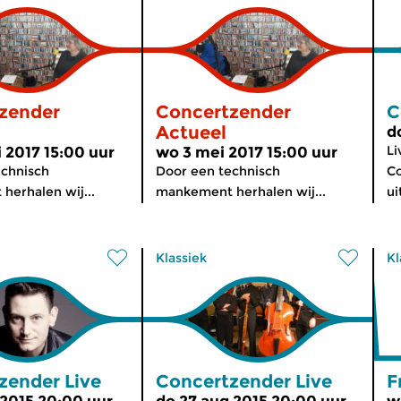
zender
Concertzender
C
Actueel
d
L
 2017 15:00 uur
wo 3 mei 2017 15:00 uur
echnisch
Door een technisch
C
erhalen wij...
mankement herhalen wij...
ui
Klassiek
Kl
zender Live
Concertzender Live
F