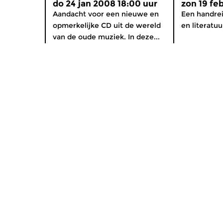
do 24 jan 2008 18:00 uur
zon 19 fe
Aandacht voor een nieuwe en
Een handre
opmerkelijke CD uit de wereld
en literatuu
van de oude muziek. In deze...
Home
Diverse
Gids
Componis
Nieuws
App voor 
Programma’s
Partners
Themakanalen
Adverter
Concerten
Steun de
Podcasts
Recensie