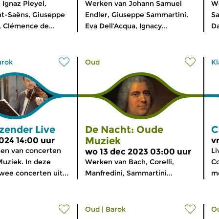
Ignaz Pleyel,
Werken van Johann Samuel
W
nt-Saëns, Giuseppe
Endler, Giuseppe Sammartini,
Sa
 Clémence de...
Eva Dell’Acqua, Ignacy...
Da
arok
Oud
Kl
zender Live
De Nacht: Oude
C
Muziek
2024 14:00 uur
v
en van concerten
L
wo 13 dec 2023 03:00 uur
uziek. In deze
Werken van Bach, Corelli,
Co
wee concerten uit...
Manfredini, Sammartini...
me
Oud
|
Barok
O