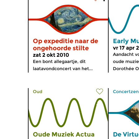
Op expeditie naar de
Early M
ongehoorde stilte
vr 17 apr 
Aandacht v
zat 2 okt 2010
Een bont allegaartje, dit
oude muziek
laatavondconcert van het...
Dorothée Ob
Oud
Concertzen
Oude Muziek Actua
De Virt