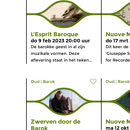
L’Esprit Baroque
Nuove M
do 9 feb 2023 20:00 uur
do 17 mrt
De barokke geest in al zijn
Dit keer d
muzikale vormen. Deze
‘Giuseppe S
aflevering staat in het teken...
for Recorde
Oud
|
Barok
Oud
|
Barok
Zwerven door de
Nuove M
Barok
ma 12 okt