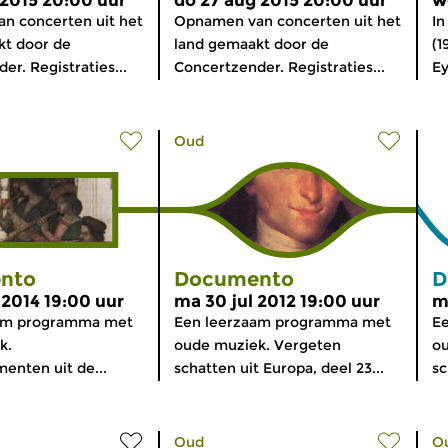
 2015 20:00 uur
do 27 aug 2015 20:00 uur
w
n concerten uit het
Opnamen van concerten uit het
I
kt door de
land gemaakt door de
(1
er. Registraties...
Concertzender. Registraties...
Ey
Oud
nto
Documento
D
 2014 19:00 uur
ma 30 jul 2012 19:00 uur
m
am programma met
Een leerzaam programma met
E
k.
oude muziek. Vergeten
ou
menten uit de...
schatten uit Europa, deel 23...
sc
Oud
O