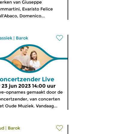
erken van Giuseppe
mmartini, Evaristo Felice
ll’Abaco, Domenico...
assiek
|
Barok
oncertzender Live
r 23 jun 2023 14:00 uur
ive-opnames gemaakt door de
ncertzender, van concerten
t Oude Muziek. Vandaag...
ud
|
Barok