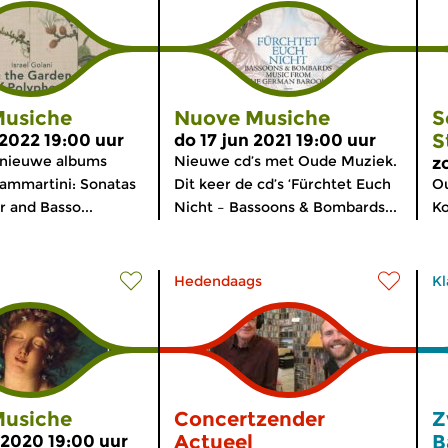
usiche
Nuove Musiche
S
S
 2022 19:00 uur
do 17 jun 2021 19:00 uur
e nieuwe albums
Nieuwe cd’s met Oude Muziek.
z
ammartini: Sonatas
Dit keer de cd’s ‘Fürchtet Euch
O
r and Basso...
Nicht – Bassoons & Bombards...
Ko
Hedendaags
Kl
usiche
Concertzender
Z
Actueel
B
 2020 19:00 uur