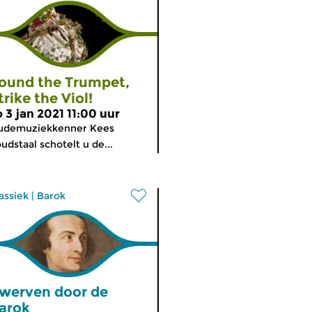
ound the Trumpet,
trike the Viol!
o 3 jan 2021 11:00 uur
udemuziekkenner Kees
udstaal schotelt u de...
assiek
|
Barok
werven door de
arok