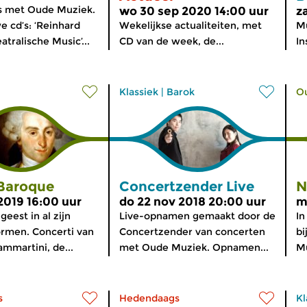
s met Oude Muziek.
wo 30 sep 2020 14:00 uur
z
 cd’s: ‘Reinhard
Wekelijkse actualiteiten, met
Mu
atralische Music’...
CD van de week, de...
In
Klassiek
|
Barok
O
 Baroque
Concertzender Live
N
 2019 16:00 uur
do 22 nov 2018 20:00 uur
m
eest in al zijn
Live-opnamen gemaakt door de
In
rmen. Concerti van
Concertzender van concerten
bi
mmartini, de...
met Oude Muziek. Opnamen...
Mu
s
Hedendaags
Kl