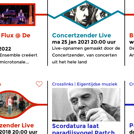
 Flux @ De
Concertzender Live
B
ma 25 jan 2021 20:00 uur
w
Live-opnamen gemaakt door de
De
 2022
 Ensemble creëert
Concertzender, van concerten
Am
microtonale...
uit het hele land
s
Crosslinks
|
Eigentijdse muziek
Cr
zender Live
P
Scordatura laat
2018 20:00 uur
d
paradijsvogel Partch