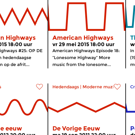
n Highways
American Highways
T
015 18:00 uur
vr 29 mei 2015 18:00 uur
w
ighways #25: OP DE
American Highways Episode 18:
I
en hedendaagse
“Lonesome Highway” More
(1
op de afrit...
music from the lonesome...
mu
s
Hedendaags
|
Moderne muziek
Cr
ge eeuw
De Vorige Eeuw
P