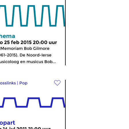
hema
o 25 feb 2015 20:00 uur
n Memoriam Bob Gilmore
961-2015). De Noord-Ierse
sicoloog en musicus Bob...
osslinks
|
Pop
opart