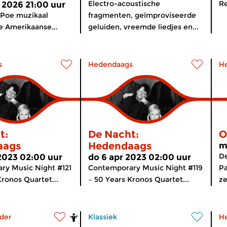
Electro-acoustische
R
 2026 21:00 uur
 Poe muzikaal
fragmenten, geïmproviseerde
e Amerikaanse...
geluiden, vreemde liedjes en...
s
Hedendaags
H
t:
De Nacht:
O
aags
Hedendaags
m
De
2023 02:00 uur
do 6 apr 2023 02:00 uur
ry Music Night #121
Contemporary Music Night #119
Pa
Kronos Quartet...
– 50 Years Kronos Quartet...
z
der
Klassiek
H