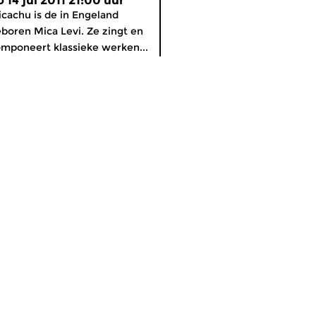
 14 jul 2011 21:00 uur
cachu is de in Engeland
boren Mica Levi. Ze zingt en
mponeert klassieke werken...