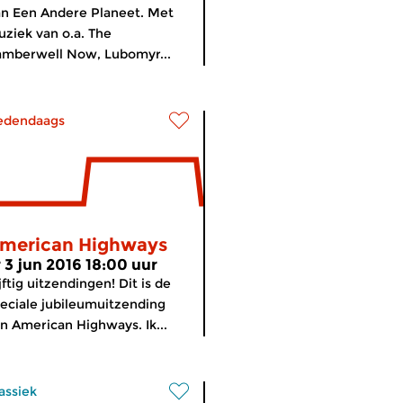
n Een Andere Planeet. Met
ziek van o.a. The
mberwell Now, Lubomyr...
edendaags
merican Highways
r 3 jun 2016 18:00 uur
jftig uitzendingen! Dit is de
eciale jubileumuitzending
n American Highways. Ik...
assiek