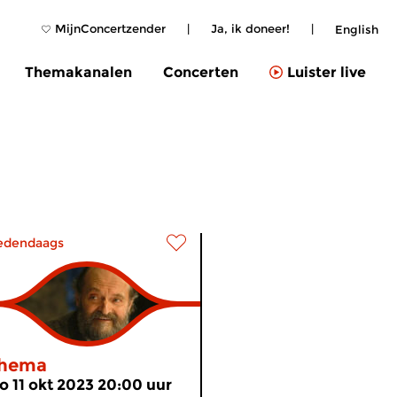
MijnConcertzender
|
Ja, ik doneer!
|
English
Themakanalen
Concerten
Luister live
edendaags
hema
o 11 okt 2023 20:00 uur