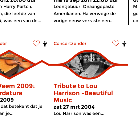
2012 20:00 uur
ma 19 sep 2011 22:00 uur
do
: Harry Partch.
Leentjebuur: Onaangepaste
Mi
h, die leefde van
Amerikanen. Halverwege de
ge
4, was een van de...
vorige eeuw verraste een...
co
der
Concertzender
Weem 2009:
Tribute to Lou
rdatura
Harrison -Beautiful
Music
r 2009
 dat betekent dat je
zat 27 mrt 2004
n je...
Lou Harrison was een...