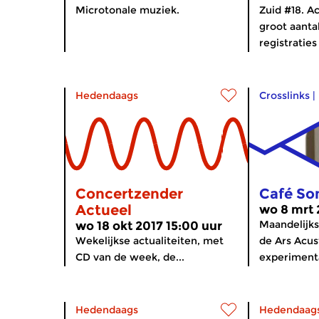
Microtonale muziek.
Zuid #18. A
groot aanta
registraties
Hedendaags
Crosslinks
|
Concertzender
Café So
Actueel
wo 8 mrt 
Maandelijks
wo 18 okt 2017 15:00 uur
Wekelijkse actualiteiten, met
de Ars Acus
CD van de week, de...
experimenta
Hedendaags
Hedendaag