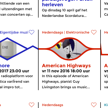
chttiende van een
Va
herleven
l uitzendingen met
mu
Op dinsdag 10 april gaf het
 van concerten op...
Ca
Nederlandse Scordatura...
Eigentijdse muziek
Hedendaags
|
Elektronische muziek
H
nore
American Highways
A
2017 23:00 uur
vr 11 nov 2016 18:00 uur
v
 radioplatform voor
In this episode of American
Vi
tica variÎrend van
Highways, pianist Guy
sp
l impro tot...
Livingston brings us music...
va
s
Hedendaags
Kl