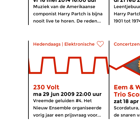
vr 16 mei 2014 16:00 uur
di 21 feb 
Muziek van de Amerikaanse
Leentjebuur
componist Harry Partch is bijna
Harry Partc
nooit live te horen. De reden...
1901 tot 197
Hedendaags
|
Elektronische muziek
Concertzen
230 Volt
Eem & 
Trio Sco
ma 29 jun 2009 22:00 uur
Vreemde geluiden #4. Het
zat 18 ap
Nieuw Ensemble organiseerde
Scordatura,
vorig jaar een prijsvraag voor...
de snaren va