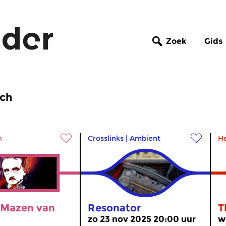
Zoek
Gids
tch
n
Crosslinks
|
Ambient
H
 Mazen van
Resonator
T
zo 23 nov 2025 20:00 uur
w