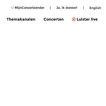
MijnConcertzender
|
Ja, ik doneer!
|
English
Themakanalen
Concerten
Luister live