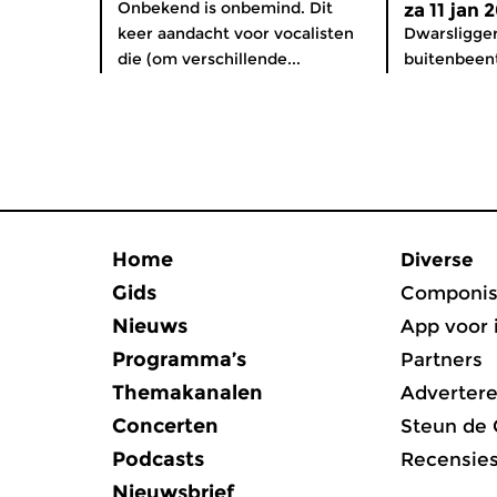
Onbekend is onbemind. Dit
za 11 jan 
keer aandacht voor vocalisten
Dwarsligge
die (om verschillende...
buitenbeent
Home
Diverse
Gids
Componis
Nieuws
App voor 
Programma’s
Partners
Themakanalen
Adverter
Concerten
Steun de
Podcasts
Recensie
Nieuwsbrief