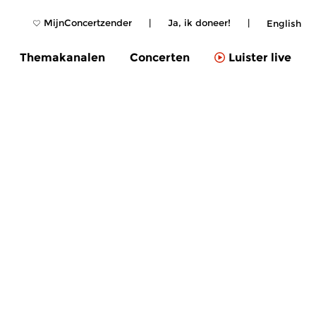
MijnConcertzender
|
Ja, ik doneer!
|
English
Themakanalen
Concerten
Luister live