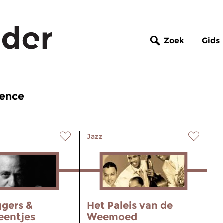
Zoek
Gids
rence
Jazz
ggers &
Het Paleis van de
eentjes
Weemoed