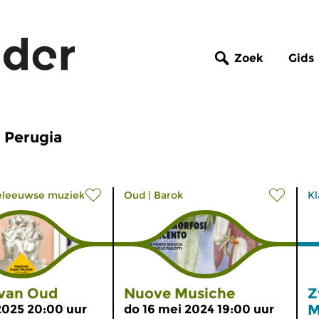
Zoek
Gids
 Perugia
eleeuwse muziek
Oud
|
Barok
Kl
 van Oud
Nuove Musiche
Z
M
2025 20:00 uur
do 16 mei 2024 19:00 uur