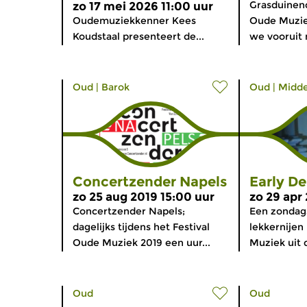
Grasduinend
zo 17 mei 2026 11:00 uur
Oudemuziekkenner Kees
Oude Muziek
Koudstaal presenteert de...
we vooruit n
Oud
|
Barok
Oud
|
Midd
Concertzender Napels
Early De
zo 25 aug 2019 15:00 uur
zo 29 apr
Concertzender Napels;
Een zondag
dagelijks tijdens het Festival
lekkernijen
Oude Muziek 2019 een uur...
Muziek uit d
Oud
Oud