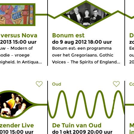
 versus Nova
Bonum est
D
 2013 15:00 uur
do 9 aug 2012 18:00 uur
z
uw – Modern of
Bonum est: een programma
E
odie – vroege
over het Gregoriaans. Gothic
ou
heid. In Antiqua...
Voices – The Spirits of England...
20
Oud
C
zender Live
De Tuin van Oud
M
i
2010 15:00 uur
do 1 okt 2009 20:00 uur