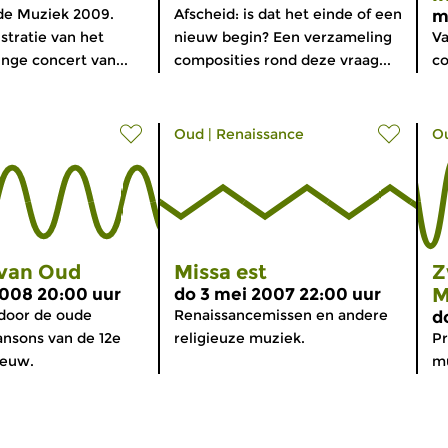
de Muziek 2009.
Afscheid: is dat het einde of een
m
stratie van het
nieuw begin? Een verzameling
Va
inge concert van...
composities rond deze vraag...
co
Oud
|
Renaissance
O
 van Oud
Missa est
Z
M
2008 20:00 uur
do 3 mei 2007 22:00 uur
 door de oude
Renaissancemissen en andere
d
nsons van de 12e
religieuze muziek.
P
eeuw.
mu