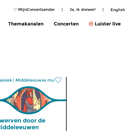
MijnConcertzender
|
Ja, ik doneer!
|
English
Themakanalen
Concerten
Luister live
assiek
|
Middeleeuwse muziek
werven door de
iddeleeuwen