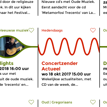
 door de religieuze
Nieuwe cd’s met Oude Muziek.
z
. In dit uur kijken
Eerst aandacht voor de cd
Mu
aar het Festival...
‘Metamorfosi Trecento’ van La...
ee
eleeuwse muziek
Hedendaags
O
lights
Concertzender
D
Actueel
 2018 16:00 uur
m
s uur met
E
wo 18 okt 2017 15:00 uur
 uit de oude muziek.
Wekelijkse actualiteiten, met
ou
e ‘trecento’ en...
CD van de week, de...
ui
Oud
|
Gregoriaans
O