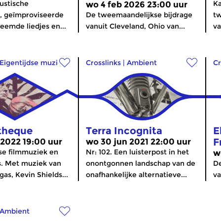
ustische
Ka
wo 4 feb 2026 23:00 uur
, geïmproviseerde
De tweemaandelijkse bijdrage
tw
reemde liedjes en...
vanuit Cleveland, Ohio van...
va
Eigentijdse muziek
Crosslinks
|
Ambient
Cr
theque
Terra Incognita
E
F
 2022 19:00 uur
wo 30 jun 2021 22:00 uur
e filmmuziek en
Nr: 102. Een luisterpost in het
w
s. Met muziek van
onontgonnen landschap van de
De
as, Kevin Shields...
onafhankelijke alternatieve...
va
Ambient