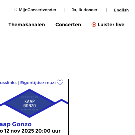
MijnConcertzender
|
Ja, ik doneer!
|
English
Themakanalen
Concerten
Luister live
osslinks
|
Eigentijdse muziek
aap Gonzo
o 12 nov 2025 20:00 uur