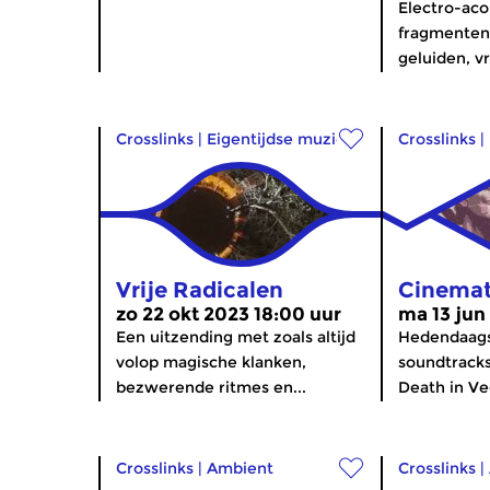
Electro-aco
fragmenten
geluiden, v
Crosslinks
|
Eigentijdse muziek
Crosslinks
|
Vrije Radicalen
Cinema
zo 22 okt 2023 18:00 uur
ma 13 jun
Een uitzending met zoals altijd
Hedendaags
volop magische klanken,
soundtrack
bezwerende ritmes en...
Death in Veg
Crosslinks
|
Ambient
Crosslinks
|