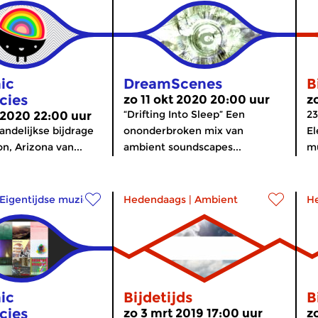
ic
DreamScenes
B
cies
zo 11 okt 2020 20:00 uur
z
“Drifting Into Sleep” Een
23
 2020 22:00 uur
ndelijkse bijdrage
ononderbroken mix van
El
n, Arizona van...
ambient soundscapes...
mu
Eigentijdse muziek
Hedendaags
|
Ambient
H
ic
Bijdetijds
B
cies
zo 3 mrt 2019 17:00 uur
z