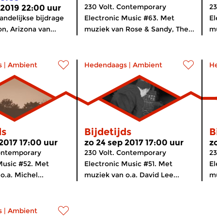
230 Volt. Contemporary
23
 2019 22:00 uur
ndelijkse bijdrage
Electronic Music #63. Met
El
n, Arizona van...
muziek van Rose & Sandy, The...
mu
s
|
Ambient
Hedendaags
|
Ambient
H
ds
Bijdetijds
B
 2017 17:00 uur
zo 24 sep 2017 17:00 uur
z
Contemporary
230 Volt. Contemporary
23
Music #52. Met
Electronic Music #51. Met
El
.a. Michel...
muziek van o.a. David Lee...
mu
s
|
Ambient