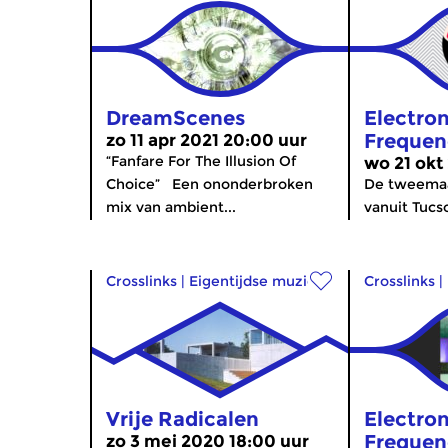
DreamScenes
Electron
Frequen
zo 11 apr 2021 20:00 uur
“Fanfare For The Illusion Of
wo 21 okt
Choice” Een ononderbroken
De tweemaa
mix van ambient...
vanuit Tucso
Crosslinks
|
Eigentijdse muziek
Crosslinks
|
Vrije Radicalen
Electron
Frequen
zo 3 mei 2020 18:00 uur