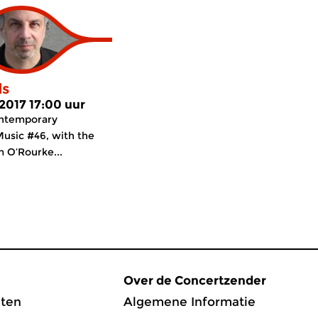
ds
 2017 17:00 uur
ontemporary
Music #46, with the
m O’Rourke...
Over de Concertzender
ten
Algemene Informatie