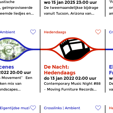
ustische
“F
wo 15 jan 2025 23:00 uur
, geïmproviseerde
De tweemaandelijkse bijdrage
o
reemde liedjes en...
vanuit Tucson, Arizona van...
am
Ambient
Hedendaags
Cr
cenes
De Nacht:
E
Hedendaags
F
 2022 20:00 uur
us Movement” Een
do 13 jan 2022 02:00 uur
w
ken mix van
Contemporary Music Night #88
De
ndscapes...
– Moving Furniture Records...
va
Eigentijdse muziek
Crosslinks
|
Ambient
H