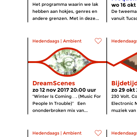
Het programma waarin we lak
wo 16 okt
hebben aan hokjes, genres en
De tweemaa
andere grenzen. Met in deze...
vanuit Tucso
Hedendaags
|
Ambient
Hedendaag
DreamScenes
Bijdetij
zo 12 nov 2017 20:00 uur
zo 29 okt
“Winter Is Coming…. (Music For
230 Volt. 
People In Trouble)” Een
Electronic 
ononderbroken mix van...
muziek van o
Hedendaags
|
Ambient
Hedendaag