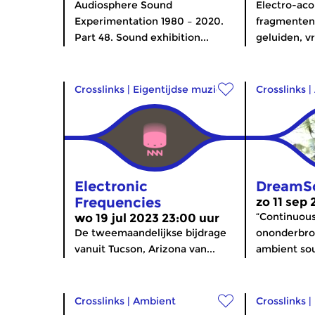
Audiosphere Sound
Electro-aco
Experimentation 1980 – 2020.
fragmenten
Part 48. Sound exhibition...
geluiden, v
Crosslinks
|
Eigentijdse muziek
Crosslinks
|
Electronic
DreamS
Frequencies
zo 11 sep
“Continuo
wo 19 jul 2023 23:00 uur
De tweemaandelijkse bijdrage
ononderbro
vanuit Tucson, Arizona van...
ambient sou
Crosslinks
|
Ambient
Crosslinks
|