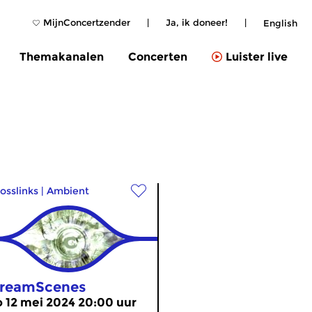
MijnConcertzender
|
Ja, ik doneer!
|
English
Themakanalen
Concerten
Luister live
osslinks
|
Ambient
reamScenes
o 12 mei 2024 20:00 uur