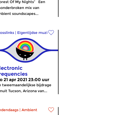
orest Of My Nights” Een
nonderbroken mix van
bient soundscapes...
osslinks
|
Eigentijdse muziek
lectronic
requencies
o 21 apr 2021 23:00 uur
 tweemaandelijkse bijdrage
nuit Tucson, Arizona van...
edendaags
|
Ambient