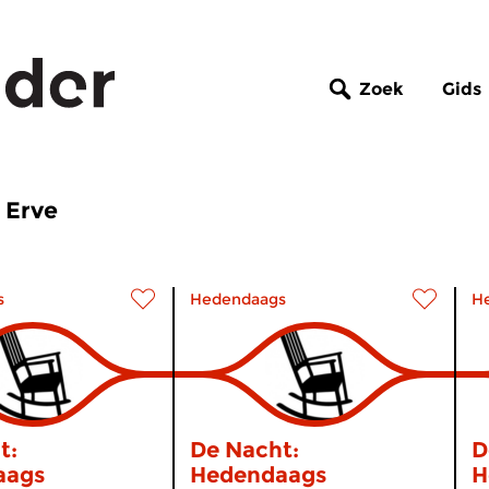
Zoek
Gids
 Erve
s
Hedendaags
H
t:
De Nacht:
D
aags
Hedendaags
H