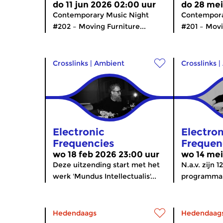
do 11 jun 2026 02:00 uur
do 28 mei
Contemporary Music Night
Contempora
#202 – Moving Furniture...
#201 – Movi
Crosslinks
|
Ambient
Crosslinks
|
Electronic
Electron
Frequencies
Frequen
wo 18 feb 2026 23:00 uur
wo 14 mei
Deze uitzending start met het
N.a.v. zijn 1
werk 'Mundus Intellectualis'...
programmam
Hedendaags
Hedendaag