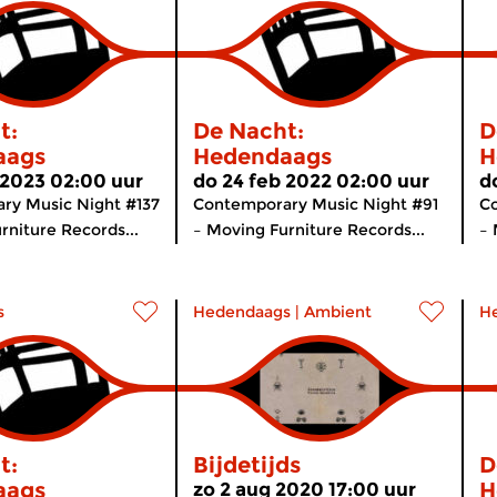
t:
De Nacht:
D
aags
Hedendaags
H
 2023 02:00 uur
do 24 feb 2022 02:00 uur
d
ry Music Night #137
Contemporary Music Night #91
C
rniture Records...
– Moving Furniture Records...
– 
s
Hedendaags
|
Ambient
H
t:
Bijdetijds
D
aags
H
zo 2 aug 2020 17:00 uur