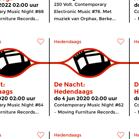
230 Volt. Contemporary
 2022 02:00 uur
d
ry Music Night #88
Electronic Music #78. Met
C
rniture Records...
muziek van Orphax, Berke...
– 
s
Hedendaags
H
t:
De Nacht:
D
aags
Hedendaags
H
2020 02:00 uur
do 4 jun 2020 02:00 uur
d
ry Music Night #64
Contemporary Music Night #62
C
rniture Records...
– Moving Furniture Records...
– 
s
Hedendaags
H