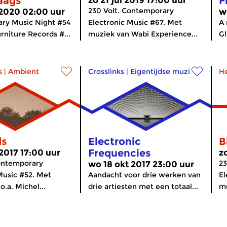
aags
F
zo 21 jul 2019 17:00 uur
230 Volt. Contemporary
 2020 02:00 uur
w
ry Music Night #54
Electronic Music #67. Met
A 
rniture Records #...
muziek van Wabi Experience...
Gl
s
|
Ambient
Crosslinks
|
Eigentijdse muziek
H
ds
Electronic
B
Frequencies
 2017 17:00 uur
z
Contemporary
23
wo 18 okt 2017 23:00 uur
Music #52. Met
Aandacht voor drie werken van
El
.a. Michel...
drie artiesten met een totaal...
mu