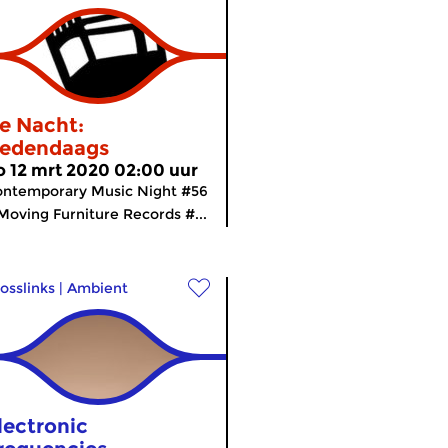
e Nacht:
edendaags
o 12 mrt 2020 02:00 uur
ntemporary Music Night #56
Moving Furniture Records #...
osslinks
|
Ambient
lectronic