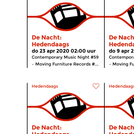
De Nacht:
De Nach
Hedendaags
Hedend
do 23 apr 2020 02:00 uur
do 9 apr 
Contemporary Music Night #59
Contempora
– Moving Furniture Records #...
– Moving Fu
Hedendaags
Hedendaag
De Nacht:
De Nach