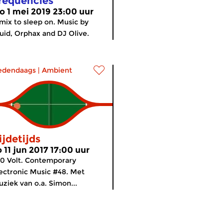
requencies
o 1 mei 2019 23:00 uur
mix to sleep on. Music by
uid, Orphax and DJ Olive.
edendaags
|
Ambient
ijdetijds
o 11 jun 2017 17:00 uur
0 Volt. Contemporary
ectronic Music #48. Met
ziek van o.a. Simon...