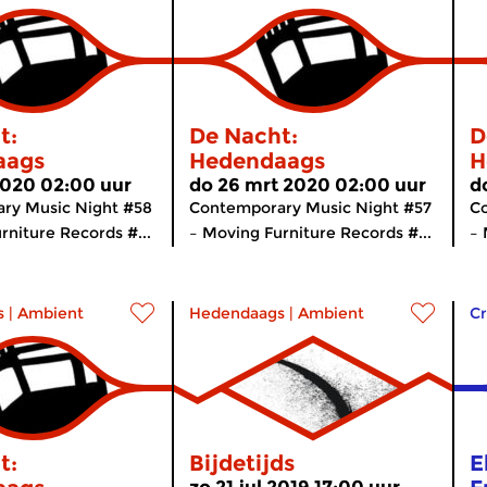
t:
De Nacht:
D
aags
Hedendaags
H
2020 02:00 uur
do 26 mrt 2020 02:00 uur
d
ry Music Night #58
Contemporary Music Night #57
Co
rniture Records #...
– Moving Furniture Records #...
– 
s
|
Ambient
Hedendaags
|
Ambient
Cr
t:
Bijdetijds
E