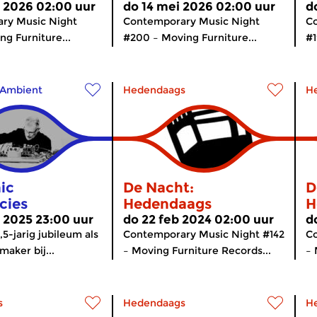
 2026 02:00 uur
do 14 mei 2026 02:00 uur
d
ry Music Night
Contemporary Music Night
C
ng Furniture...
#200 – Moving Furniture...
#1
Ambient
Hedendaags
H
ic
De Nacht:
D
cies
Hedendaags
H
 2025 23:00 uur
do 22 feb 2024 02:00 uur
d
2,5-jarig jubileum als
Contemporary Music Night #142
Co
aker bij...
– Moving Furniture Records...
– 
s
Hedendaags
H