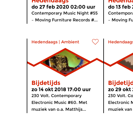
Hedendaags
Hedend
do 27 feb 2020 02:00 uur
do 13 feb
Contemporary Music Night #55
Contempora
– Moving Furniture Records #...
– Moving Fu
Hedendaags
|
Ambient
Hedendaag
Bijdetijds
Bijdetij
zo 14 okt 2018 17:00 uur
zo 29 okt
230 Volt. Contemporary
230 Volt. 
Electronic Music #60. Met
Electronic 
muziek van o.a. Matthijs...
muziek van o