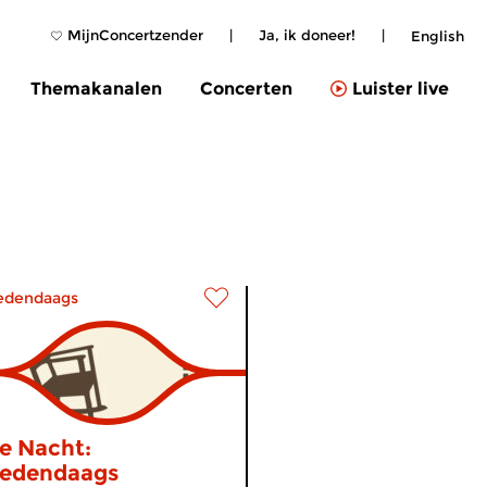
MijnConcertzender
|
Ja, ik doneer!
|
English
Themakanalen
Concerten
Luister live
edendaags
e Nacht:
edendaags