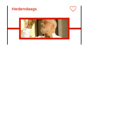
Hedendaags
Concertzender
Actueel
wo 11 sep 2024 14:00 uur
Deze week spreken we met
niemand minder dan Ton...
Klassiek