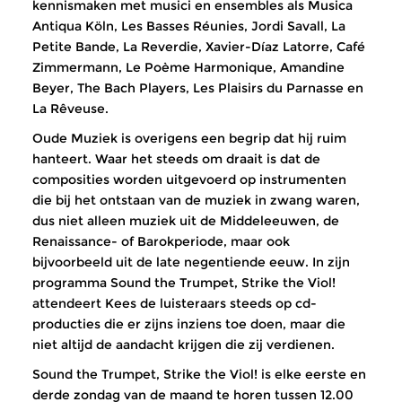
kennismaken met musici en ensembles als Musica
Antiqua Köln, Les Basses Réunies, Jordi Savall, La
Petite Bande, La Reverdie, Xavier-Díaz Latorre, Café
Zimmermann, Le Poème Harmonique, Amandine
Beyer, The Bach Players, Les Plaisirs du Parnasse en
La Rêveuse.
Oude Muziek is overigens een begrip dat hij ruim
hanteert. Waar het steeds om draait is dat de
composities worden uitgevoerd op instrumenten
die bij het ontstaan van de muziek in zwang waren,
dus niet alleen muziek uit de Middeleeuwen, de
Renaissance- of Barokperiode, maar ook
bijvoorbeeld uit de late negentiende eeuw. In zijn
programma Sound the Trumpet, Strike the Viol!
attendeert Kees de luisteraars steeds op cd-
producties die er zijns inziens toe doen, maar die
niet altijd de aandacht krijgen die zij verdienen.
Sound the Trumpet, Strike the Viol! is elke eerste en
derde zondag van de maand te horen tussen 12.00