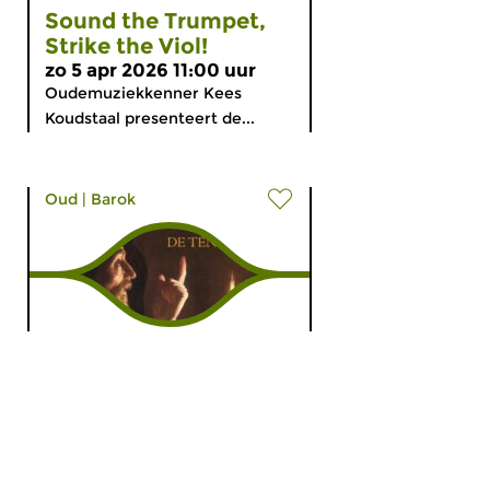
Sound the Trumpet,
Strike the Viol!
zo 5 apr 2026 11:00 uur
Oudemuziekkenner Kees
Koudstaal presenteert de...
Oud
|
Barok
Zwerven door de
Barok
za 4 apr 2026 11:00 uur
In deze aflevering staan we stil
bij de verstilde en...