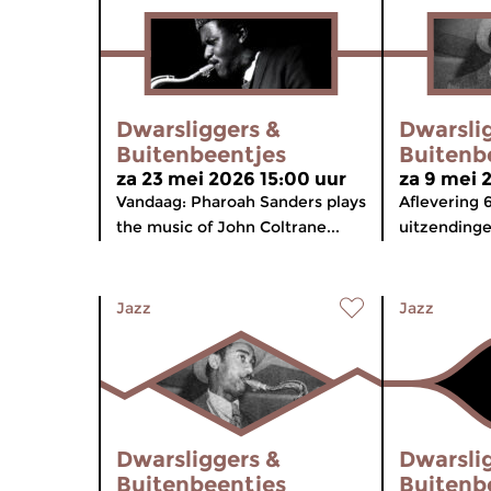
Dwarsliggers &
Dwarsli
Buitenbeentjes
Buitenb
za 23 mei 2026 15:00 uur
za 9 mei 
Vandaag: Pharoah Sanders plays
Aflevering 
the music of John Coltrane...
uitzendinge
Jazz
Jazz
Dwarsliggers &
Dwarsli
Buitenbeentjes
Buitenb