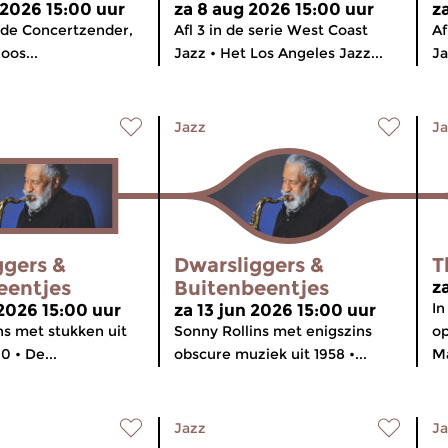
 2026 15:00 uur
za 8 aug 2026 15:00 uur
z
 de Concertzender,
Afl 3 in de serie West Coast
Af
oos...
Jazz • Het Los Angeles Jazz...
Ja
Jazz
Ja
ggers &
Dwarsliggers &
T
eentjes
Buitenbeentjes
z
In
 2026 15:00 uur
za 13 jun 2026 15:00 uur
ns met stukken uit
Sonny Rollins met enigszins
op
0 • De...
obscure muziek uit 1958 •...
Ma
Jazz
Ja