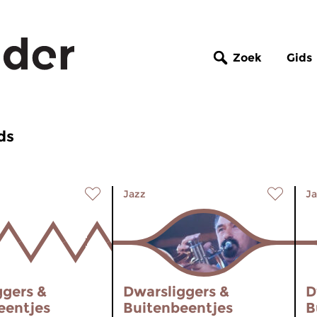
Zoek
Gids
ds
Jazz
Ja
ggers &
Dwarsliggers &
D
eentjes
Buitenbeentjes
B