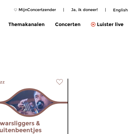
MijnConcertzender
|
Ja, ik doneer!
|
English
Themakanalen
Concerten
Luister live
zz
warsliggers &
uitenbeentjes