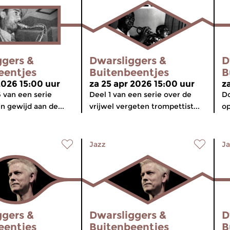
ggers &
Dwarsliggers &
D
eentjes
Buitenbeentjes
B
2026 15:00 uur
za 25 apr 2026 15:00 uur
z
6 van een serie
Deel 1 van een serie over de
Do
n gewijd aan de...
vrijwel vergeten trompettist...
op
Jazz
Ja
ggers &
Dwarsliggers &
D
eentjes
Buitenbeentjes
B