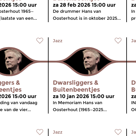
 2026 15:00 uur
za 28 feb 2026 15:00 uur
z
osterhout 1965—
De drummer Hans van
In
(laatste van een...
Oosterhout is in oktober 2025...
pr
Jazz
Ja
ggers &
Dwarsliggers &
D
eentjes
Buitenbeentjes
B
 2026 15:00 uur
za 10 jan 2026 15:00 uur
z
nding van vandaag
In Memoriam Hans van
I
 van de vier...
Oosterhout (1965—2025...
OO
Jazz
Ja