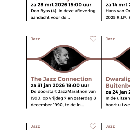
za 28 mrt 2026 15:00 uur
za 14 mrt
Don Byas (4). In deze aflevering
Hans van O
aandacht voor de...
2025 R.I.P. 
Jazz
Jazz
The Jazz Connection
Dwarsli
Buitenb
za 31 jan 2026 18:00 uur
De doorstart JazzMarathon van
za 24 jan
1990, op vrijdag 7 en zaterdag 8
In de uitze
december 1990, telde in...
hoort u twee
Jazz
Jazz