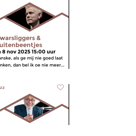
warsliggers &
uitenbeentjes
a 8 nov 2025 15:00 uur
nske, als ge mij nie goed laat
inken, dan bel ik oe nie meer...
zz
warsliggers &
meer info