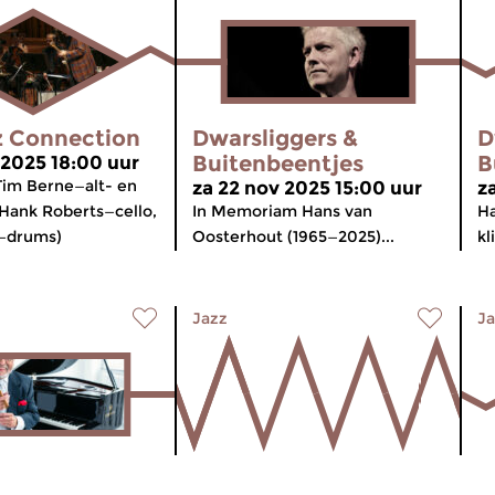
z Connection
Dwarsliggers &
D
Buitenbeentjes
B
 2025 18:00 uur
Tim Berne—alt- en
za 22 nov 2025 15:00 uur
z
 Hank Roberts—cello,
In Memoriam Hans van
Ha
—drums)
Oosterhout (1965—2025)...
kl
Jazz
Ja
ggers &
Dwarsliggers &
D