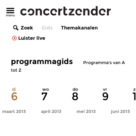
Zoek
Gids
Themakanalen
Luister live
programmagids
Programma's van A
tot Z
di
wo
do
vr
z
6
7
8
9
maart 2013
april 2013
mei 2013
juni 2013