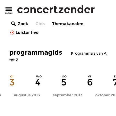
Zoek
Gids
Themakanalen
Luister live
programmagids
Programma's van A
tot Z
di
wo
do
vr
z
3
4
5
6
3
augustus 2013
september 2013
oktober 20