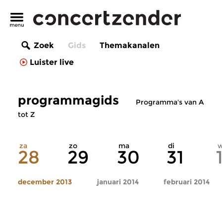
Zoek
Gids
Themakanalen
Luister live
programmagids
Programma's van A
tot Z
za
zo
ma
di
28
29
30
31
december 2013
januari 2014
februari 2014