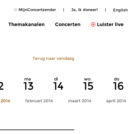
MijnConcertzender
|
Ja, ik doneer!
|
English
Themakanalen
Concerten
Luister live
Terug naar vandaag
ma
di
wo
do
2
13
14
15
16
 2014
februari 2014
maart 2014
april 2014