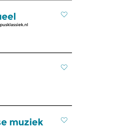
ueel
pusklassiek.nl
se muziek