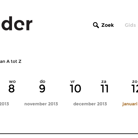
Zoek
Gids
an A tot Z
wo
do
vr
za
zo
8
9
10
11
1
2013
november 2013
december 2013
januari