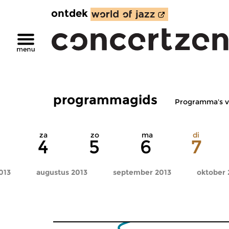
ontdek
programmagids
Programma's v
za
zo
ma
di
4
5
6
7
2013
augustus 2013
september 2013
oktober 