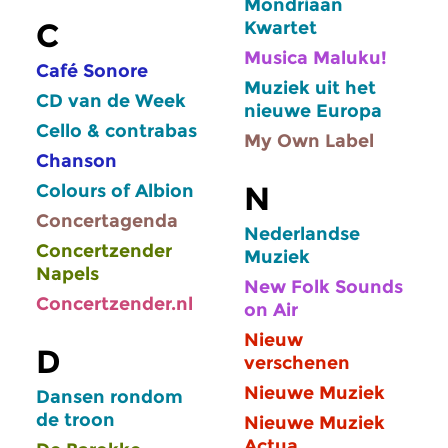
Mondriaan
C
Kwartet
Musica Maluku!
Café Sonore
Muziek uit het
CD van de Week
nieuwe Europa
Cello & contrabas
My Own Label
Chanson
N
Colours of Albion
Concertagenda
Nederlandse
Concertzender
Muziek
Napels
New Folk Sounds
Concertzender.nl
on Air
Nieuw
D
verschenen
Nieuwe Muziek
Dansen rondom
de troon
Nieuwe Muziek
Actua