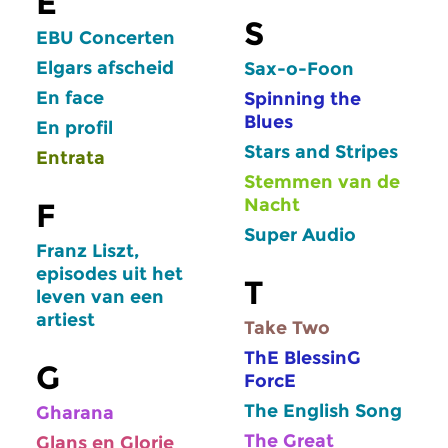
E
S
EBU Concerten
Elgars afscheid
Sax-o-Foon
En face
Spinning the
Blues
En profil
Stars and Stripes
Entrata
Stemmen van de
Nacht
F
Super Audio
Franz Liszt,
episodes uit het
T
leven van een
artiest
Take Two
ThE BlessinG
G
ForcE
The English Song
Gharana
The Great
Glans en Glorie