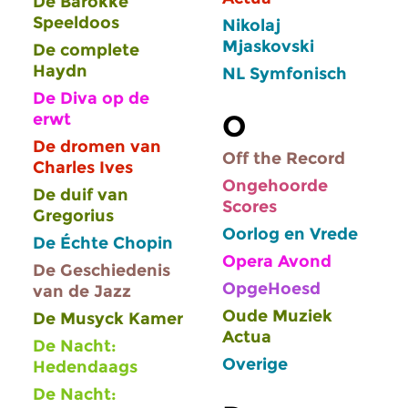
De Barokke
Speeldoos
Nikolaj
Mjaskovski
De complete
Haydn
NL Symfonisch
De Diva op de
O
erwt
De dromen van
Off the Record
Charles Ives
Ongehoorde
De duif van
Scores
Gregorius
Oorlog en Vrede
De Échte Chopin
Opera Avond
De Geschiedenis
OpgeHoesd
van de Jazz
Oude Muziek
De Musyck Kamer
Actua
De Nacht:
Overige
Hedendaags
De Nacht: