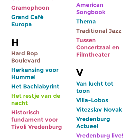
American
Gramophoon
Songbook
Grand Café
Thema
Europa
Traditional Jazz
H
Tussen
Concertzaal en
Hard Bop
Filmtheater
Boulevard
Herkansing voor
V
Hummel
Van lucht tot
Het Bachlabyrint
toon
Het restje van de
Villa-Lobos
nacht
Vitezslav Novak
Historisch
Vredenburg
fundament voor
Actueel
Tivoli Vredenburg
Vredenburg live!