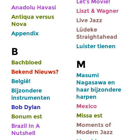
Let’s Movie!
Anadolu Havasi
Liszt & Wagner
Antiqua versus
Live Jazz
Nova
Lüdeke
Appendix
Straightahead
Luister tienen
B
M
Bachbloed
Bekend Nieuws?
Masumi
België!
Nagasawa en
haar bijzondere
Bijzondere
harpen
instrumenten
Mexico
Bob Dylan
Missa est
Bonum est
Moments of
Brazil In A
Modern Jazz
Nutshell