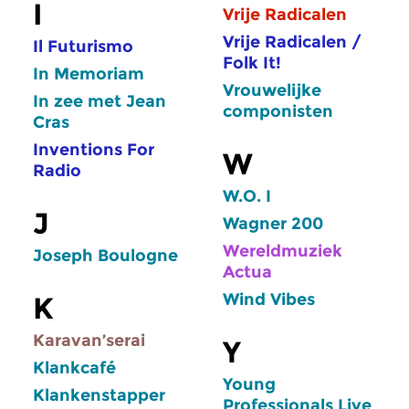
I
Vrije Radicalen
Vrije Radicalen /
Il Futurismo
Folk It!
In Memoriam
Vrouwelijke
In zee met Jean
componisten
Cras
Inventions For
W
Radio
W.O. I
J
Wagner 200
Wereldmuziek
Joseph Boulogne
Actua
Wind Vibes
K
Karavan’serai
Y
Klankcafé
Young
Klankenstapper
Professionals Live