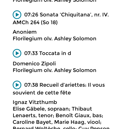
07:26 Sonata ‘Chiquitana’, nr. IV.
AMCh 264 (So 18)
Anoniem
Florilegium olv. Ashley Solomon
07:33 Toccata in d
Domenico Zipoli
Florilegium olv. Ashley Solomon
07:38 Recueil d’ariettes: Il vous
souvient de cette fête
Ignaz Vitzthumb
Elise Gäbele, sopraan; Thibaut
Lenaerts, tenor; Benoît Giaux, bas;
Caroline Bayet, Marie Haag, viool;
Bernard Woltèche, cello; Guy Penson,