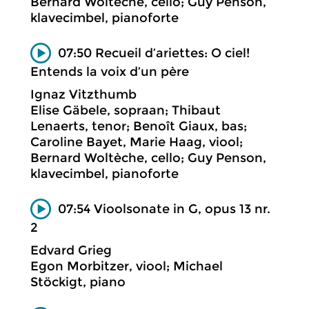
Bernard Woltèche, cello; Guy Penson,
klavecimbel, pianoforte
07:50 Recueil d’ariettes: O ciel!
Entends la voix d’un père
Ignaz Vitzthumb
Elise Gäbele, sopraan; Thibaut
Lenaerts, tenor; Benoît Giaux, bas;
Caroline Bayet, Marie Haag, viool;
Bernard Woltèche, cello; Guy Penson,
klavecimbel, pianoforte
07:54 Vioolsonate in G, opus 13 nr.
2
Edvard Grieg
Egon Morbitzer, viool; Michael
Stöckigt, piano