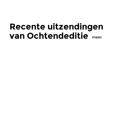
Recente uitzendingen
van Ochtendeditie
meer
Klassiek
Klassiek
Ochtendeditie
Ochtendeditie
zo 2 aug 2026 07:00 uur
za 1 aug 2026 07:
Werken van Johann Adolf
Werken van Alessan
Hasse, Anoniem, Johann
Scarlatti, Johann Ku
Christoph Pepusch...
Johann Friedrich Fasc