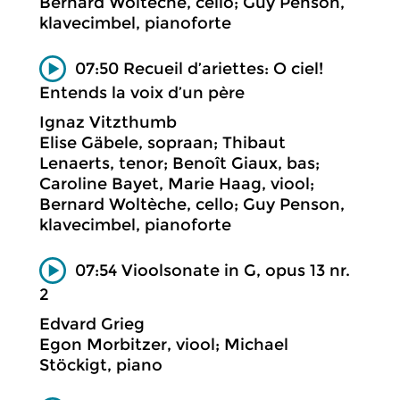
Bernard Woltèche, cello; Guy Penson,
klavecimbel, pianoforte
07:50 Recueil d’ariettes: O ciel!
Entends la voix d’un père
Ignaz Vitzthumb
Elise Gäbele, sopraan; Thibaut
Lenaerts, tenor; Benoît Giaux, bas;
Caroline Bayet, Marie Haag, viool;
Bernard Woltèche, cello; Guy Penson,
klavecimbel, pianoforte
07:54 Vioolsonate in G, opus 13 nr.
2
Edvard Grieg
Egon Morbitzer, viool; Michael
Stöckigt, piano