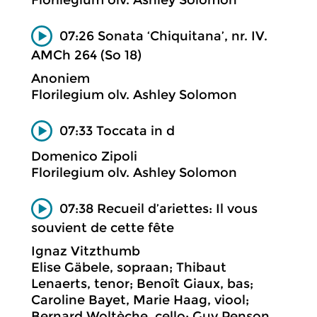
07:26 Sonata ‘Chiquitana’, nr. IV.
AMCh 264 (So 18)
Anoniem
Florilegium olv. Ashley Solomon
07:33 Toccata in d
Domenico Zipoli
Florilegium olv. Ashley Solomon
07:38 Recueil d’ariettes: Il vous
souvient de cette fête
Ignaz Vitzthumb
Elise Gäbele, sopraan; Thibaut
Lenaerts, tenor; Benoît Giaux, bas;
Caroline Bayet, Marie Haag, viool;
Bernard Woltèche, cello; Guy Penson,