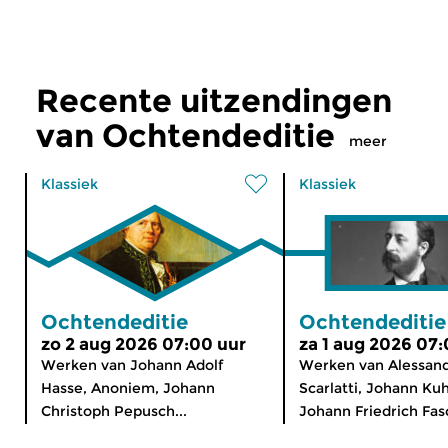
Recente uitzendingen
van Ochtendeditie
meer
Klassiek
Klassiek
Ochtendeditie
Ochtendeditie
zo 2 aug 2026 07:00 uur
za 1 aug 2026 07:
Werken van Johann Adolf
Werken van Alessan
Hasse, Anoniem, Johann
Scarlatti, Johann Ku
Christoph Pepusch...
Johann Friedrich Fasc