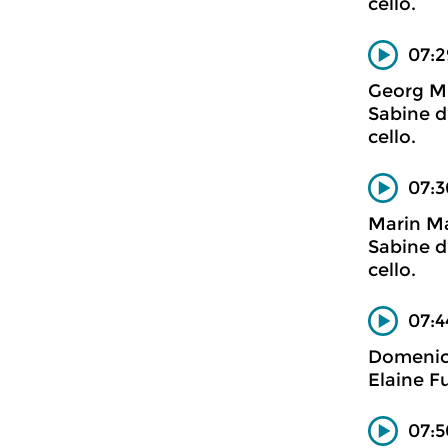
cello.
07:2
Georg M
Sabine d’
cello.
07:3
Marin Ma
Sabine d’
cello.
07:4
Domenic
Elaine F
07:5