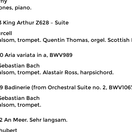
rny
ones, piano.
3 King Arthur Z628 – Suite
rcell
alsom, trompet. Quentin Thomas, orgel. Scottis
0 Aria variata in a, BWV989
Sebastian Bach
alsom, trompet. Alastair Ross, harpsichord.
9 Badinerie (from Orchestral Suite no. 2, BWV106
Sebastian Bach
alsom, trompet.
2 An Meer. Sehr langsam.
hubert