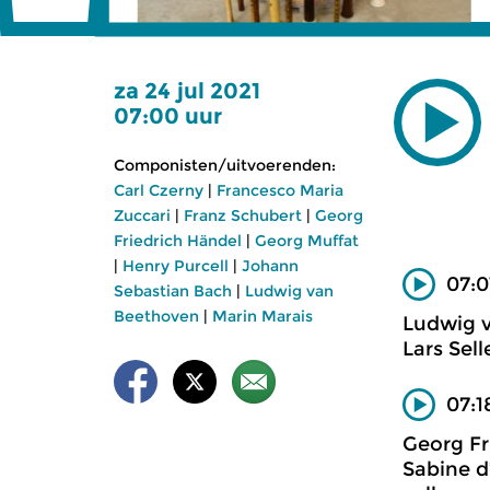
za 24 jul 2021
07:00 uur
Componisten/uitvoerenden:
Carl Czerny
|
Francesco Maria
Zuccari
|
Franz Schubert
|
Georg
Friedrich Händel
|
Georg Muffat
|
Henry Purcell
|
Johann
07:0
Sebastian Bach
|
Ludwig van
Beethoven
|
Marin Marais
Ludwig 
Lars Sell
07:1
Georg Fr
Sabine d’