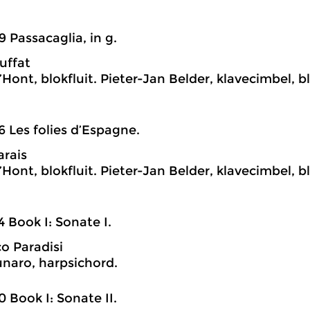
9 Passacaglia, in g.
uffat
Hont, blokfluit. Pieter-Jan Belder, klavecimbel, b
6 Les folies d’Espagne.
rais
Hont, blokfluit. Pieter-Jan Belder, klavecimbel, b
4 Book I: Sonate I.
o Paradisi
unaro, harpsichord.
0 Book I: Sonate II.