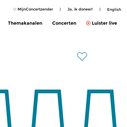
MijnConcertzender
|
Ja, ik doneer!
|
English
Themakanalen
Concerten
Luister live