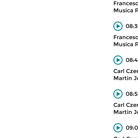
Francesc
Musica P
08:3
Francesc
Musica P
08:4
Carl Cze
Martin J
08:5
Carl Cze
Martin J
09:0