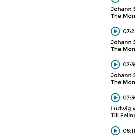
Johann 
The Mont
07:2
Johann 
The Mont
07:3
Johann 
The Mont
07:3
Ludwig 
Till Fel
08:1