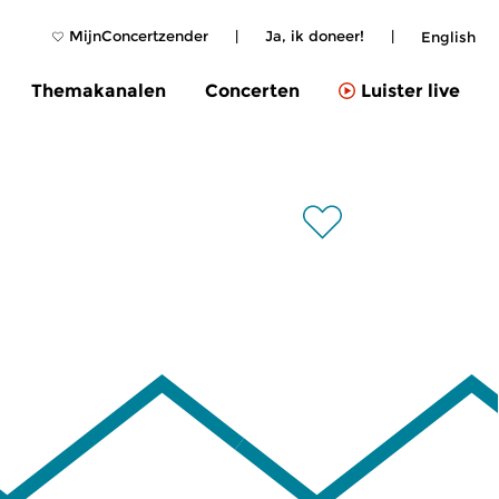
MijnConcertzender
|
Ja, ik doneer!
|
English
Themakanalen
Concerten
Luister live