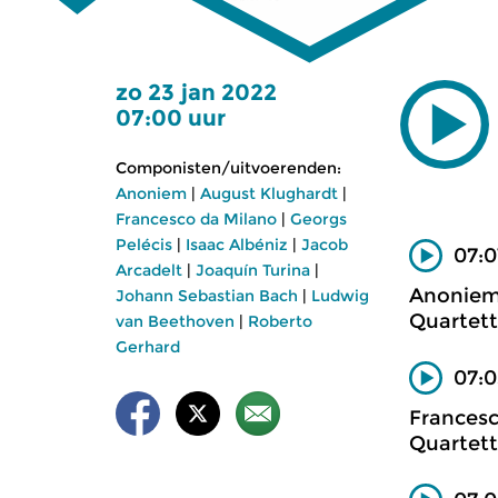
zo 23 jan 2022
07:00 uur
Componisten/uitvoerenden:
Anoniem
|
August Klughardt
|
Francesco da Milano
|
Georgs
Pelécis
|
Isaac Albéniz
|
Jacob
07:0
Arcadelt
|
Joaquín Turina
|
Anonie
Johann Sebastian Bach
|
Ludwig
Quartett
van Beethoven
|
Roberto
Gerhard
07:0
Francesc
Quartett