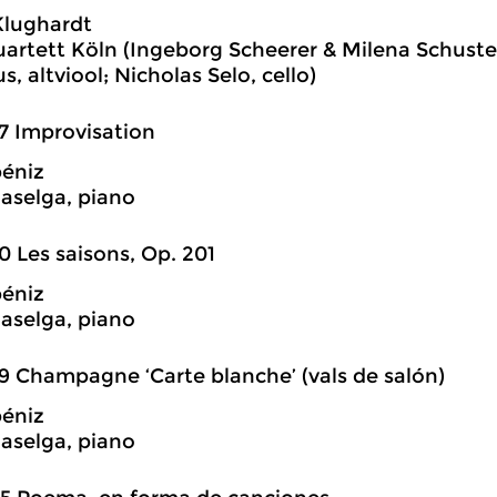
Klughardt
uartett Köln (Ingeborg Scheerer & Milena Schuster
, altviool; Nicholas Selo, cello)
7 Improvisation
béniz
aselga, piano
0 Les saisons, Op. 201
béniz
aselga, piano
9 Champagne ‘Carte blanche’ (vals de salón)
béniz
aselga, piano