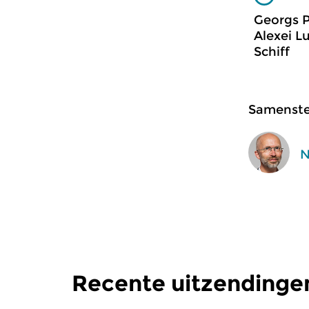
Georgs P
Alexei L
Schiff
Samenstel
N
Recente uitzendinge