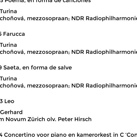
5 Poema, en forma de canciones
Turina
choñová, mezzosopraan; NDR Radiophilharmonie
5 Farucca
Turina
choñová, mezzosopraan; NDR Radiophilharmonie
9 Saeta, en forma de salve
Turina
choñová, mezzosopraan; NDR Radiophilharmonie
3 Leo
 Gerhard
m Novum Zürich olv. Peter Hirsch
4 Concertino voor piano en kamerorkest in C ‘Con