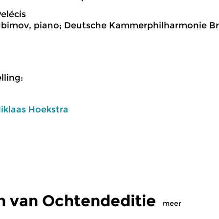
elécis
ubimov, piano; Deutsche Kammerphilharmonie Br
ling:
iklaas Hoekstra
n van Ochtendeditie
meer