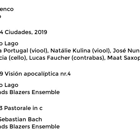
menco
o
4 Ciudades, 2019
o Lago
 Portugal (viool), Natálie Kulina (viool), José Nun
ia (cello), Lucas Faucher (contrabas), Maat Sax
9 Visión apocalíptica nr.4
o Lago
nds Blazers Ensemble
3 Pastorale in c
Sebastian Bach
nds Blazers Ensemble