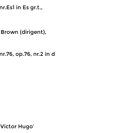
.Es1 in Es gr.t.,
rown (dirigent),
nr.76, op.76, nr.2 in d
‘Victor Hugo’