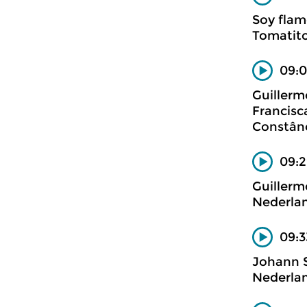
Soy fla
Tomatit
09:0
Guillerm
Francisca
Constânc
09:2
Guillerm
Nederla
09:3
Johann 
Nederla