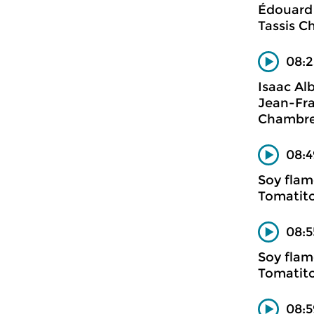
Édouard
Tassis C
08:2
Isaac Al
Jean-Fra
Chambre
08:4
Soy fla
Tomatit
08:5
Soy fla
Tomatit
08: