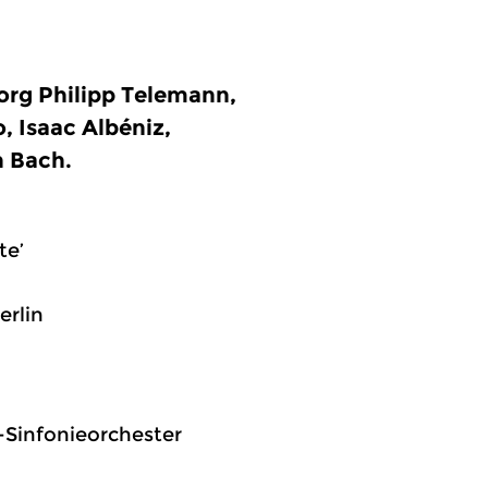
org Philipp Telemann,
 Isaac Albéniz,
n Bach.
te’
erlin
k-Sinfonieorchester