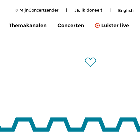
MijnConcertzender
|
Ja, ik doneer!
|
English
Themakanalen
Concerten
Luister live