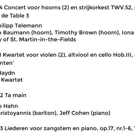
4 Concert voor hoorns (2) en strijkorkest TWV.52, nr
de Table 3
ilipp Telemann
Baumann (hoorn), Timothy Brown (hoorn), Iona B
of St. Martin-in-the-Fields
1 Kwartet voor violen (2), altviool en cello Hob.III, 
inten’
Haydn
 Kwartet
2 Ta main
o Hahn
hristoyannis (bariton), Jeff Cohen (piano)
3 Liederen voor zangstem en piano, op.17, nr.1-6, 