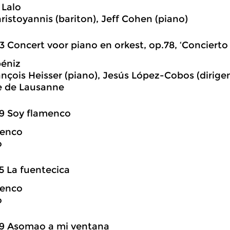
 Lalo
hristoyannis (bariton), Jeff Cohen (piano)
3 Concert voor piano en orkest, op.78, ‘Concierto 
béniz
nçois Heisser (piano), Jesús López-Cobos (dirigen
 de Lausanne
9 Soy flamenco
menco
o
5 La fuentecica
menco
o
59 Asomao a mi ventana