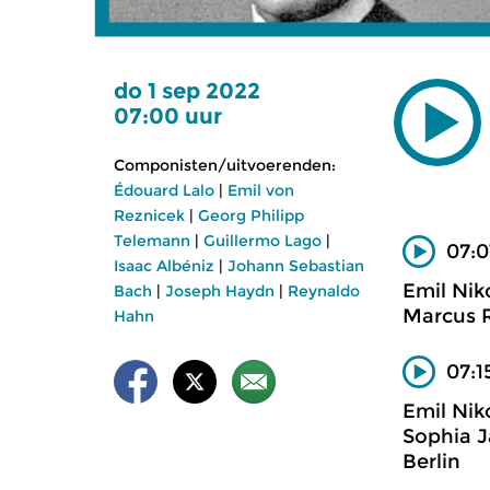
do 1 sep 2022
07:00 uur
Componisten/uitvoerenden:
Édouard Lalo
|
Emil von
Reznicek
|
Georg Philipp
Telemann
|
Guillermo Lago
|
07:0
Isaac Albéniz
|
Johann Sebastian
Emil Nik
Bach
|
Joseph Haydn
|
Reynaldo
Marcus R
Hahn
07:1
Emil Nik
Sophia J
Berlin