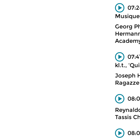
07:2
Musique 
Georg Ph
Hermann 
Academy 
07:4
kl.t., ‘Qu
Joseph 
Ragazze
08:0
Reynald
Tassis C
08:0