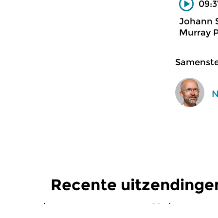
09:3
Johann 
Murray P
Samenstel
N
Recente uitzendinge
Klassiek
Klassiek