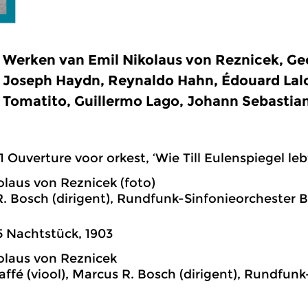
Werken van Emil Nikolaus von Reznicek, Ge
Joseph Haydn, Reynaldo Hahn, Édouard Lalo,
Tomatito, Guillermo Lago, Johann Sebastia
1 Ouverture voor orkest, ‘Wie Till Eulenspiegel leb
olaus von Reznicek (foto)
. Bosch (dirigent), Rundfunk-Sinfonieorchester B
5 Nachtstück, 1903
olaus von Reznicek
affé (viool), Marcus R. Bosch (dirigent), Rundfun