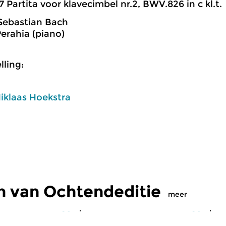
7 Partita voor klavecimbel nr.2, BWV.826 in c kl.t.
Sebastian Bach
erahia (piano)
ling:
iklaas Hoekstra
n van Ochtendeditie
meer
Klassiek
Kl