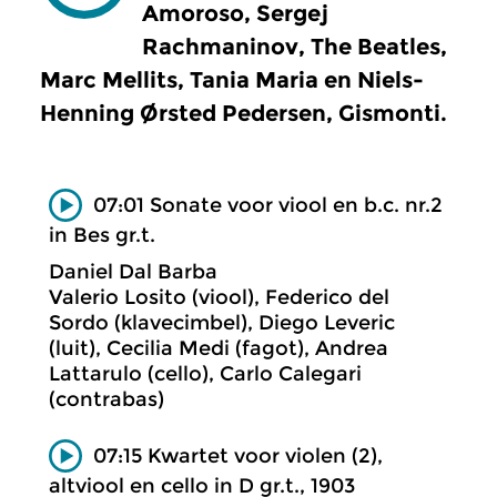
Amoroso, Sergej
Rachmaninov, The Beatles,
Marc Mellits, Tania Maria en Niels-
Henning Ørsted Pedersen, Gismonti.
07:01 Sonate voor viool en b.c. nr.2
in Bes gr.t.
Daniel Dal Barba
Valerio Losito (viool), Federico del
Sordo (klavecimbel), Diego Leveric
(luit), Cecilia Medi (fagot), Andrea
Lattarulo (cello), Carlo Calegari
(contrabas)
07:15 Kwartet voor violen (2),
altviool en cello in D gr.t., 1903