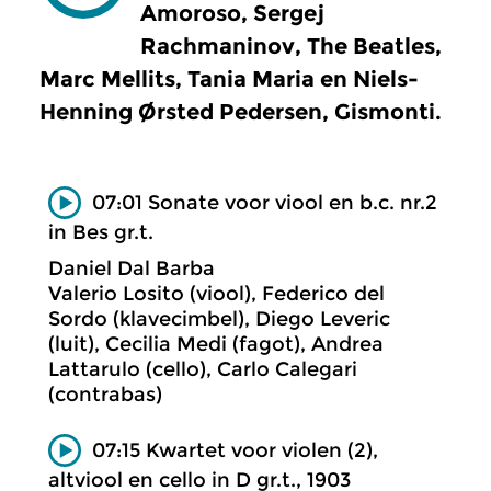
Amoroso, Sergej
Rachmaninov, The Beatles,
Marc Mellits, Tania Maria en Niels-
Henning Ørsted Pedersen, Gismonti.
07:01 Sonate voor viool en b.c. nr.2
in Bes gr.t.
Daniel Dal Barba
Valerio Losito (viool), Federico del
Sordo (klavecimbel), Diego Leveric
(luit), Cecilia Medi (fagot), Andrea
Lattarulo (cello), Carlo Calegari
(contrabas)
07:15 Kwartet voor violen (2),
altviool en cello in D gr.t., 1903