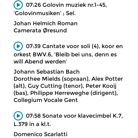
07:26 Golovin muziek nr.1-45,
‘Golovinmusiken’ ; Sel.
Johan Helmich Roman
Camerata Øresund
07:39 Cantate voor soli (4), koor en
orkest BWV.6, ‘Bleib bei uns, denn es
will Abend werden’
Johann Sebastian Bach
Dorothee Mields (sopraan), Alex Potter
(alt), Guy Cutting (tenor), Peter Kooij
(bas), Philippe Herreweghe (dirigent),
Collegium Vocale Gent
07:58 Sonate voor klavecimbel K.7,
L.379 in a kl.t.
Domenico Scarlatti