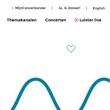
MijnConcertzender
|
Ja, ik doneer!
|
English
Themakanalen
Concerten
Luister live