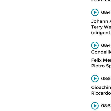
08:4
Johann 
Terry We
(dirigen
08:4
Gondelli
Felix Me
Pietro S
08:5
Gioachin
Riccardo
08:5