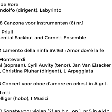
 de Rore
ndolfo (dirigent), Labyrinto
8 Canzona voor instrumenten (6) nr.1
Priuli
ential Sackbut and Cornett Ensemble
2 Lamento della ninfa SV.163 ; Amor dov’è la fe
 Monteverdi
l (sopraan), Cyril Auvity (tenor), Jan Van Elsacker
, Christina Pluhar (dirigent), L’ Arpeggiata
5 Concert voor oboe d’amore en orkest in A gr.t.
Lotti
liger (hobo), I Musici
0 Sonate voor violen (2) en b.c., op.1, nr.5 in e kl.t.