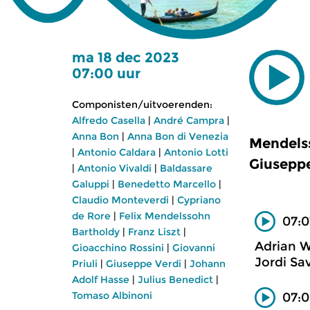
ma 18 dec 2023
07:00 uur
Componisten/uitvoerenden:
Alfredo Casella
|
André Campra
|
Anna Bon
|
Anna Bon di Venezia
Mendelss
|
Antonio Caldara
|
Antonio Lotti
Giuseppe
|
Antonio Vivaldi
|
Baldassare
Galuppi
|
Benedetto Marcello
|
Claudio Monteverdi
|
Cypriano
de Rore
|
Felix Mendelssohn
07:0
Bartholdy
|
Franz Liszt
|
Adrian W
Gioacchino Rossini
|
Giovanni
Jordi Sav
Priuli
|
Giuseppe Verdi
|
Johann
Adolf Hasse
|
Julius Benedict
|
Tomaso Albinoni
07:0