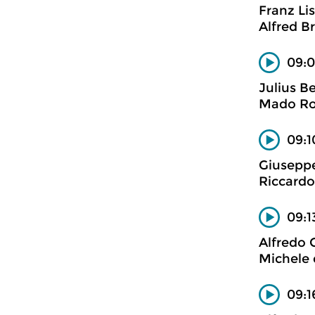
Franz Li
Alfred B
09:0
Julius B
Mado Rob
09:1
Giuseppe
Riccardo 
09:1
Alfredo 
Michele 
09:1