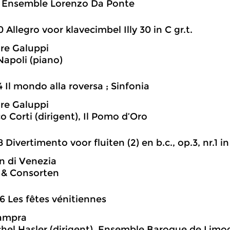
, Ensemble Lorenzo Da Ponte
0 Allegro voor klavecimbel Illy 30 in C gr.t.
re Galuppi
apoli (piano)
4 Il mondo alla roversa ; Sinfonia
re Galuppi
o Corti (dirigent), Il Pomo d’Oro
8 Divertimento voor fluiten (2) en b.c., op.3, nr.1 in
 di Venezia
& Consorten
6 Les fêtes vénitiennes
ampra
hel Hasler (dirigent), Ensemble Baroque de Limo