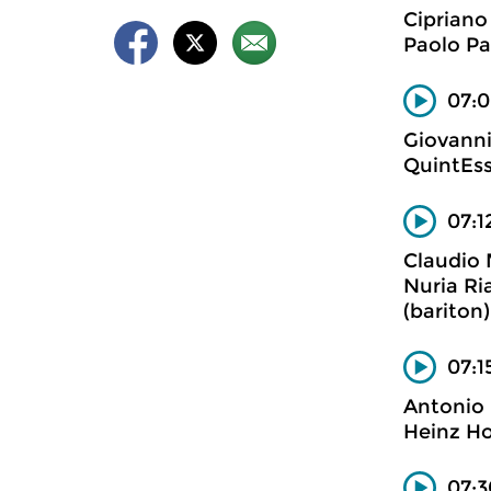
Cipriano
Paolo Pa
07:0
Giovanni 
QuintEss
07:1
Claudio
Nuria Ria
(bariton)
07:1
Antonio 
Heinz Hol
07:3