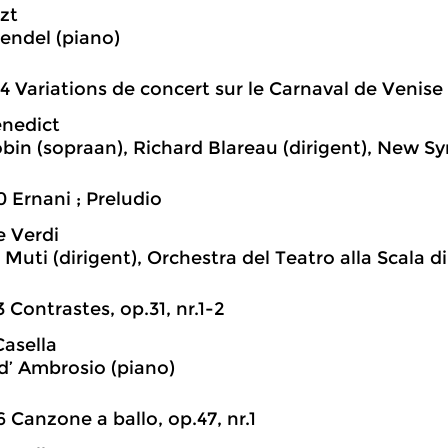
szt
rendel (piano)
4 Variations de concert sur le Carnaval de Venise
enedict
in (sopraan), Richard Blareau (dirigent), New 
0 Ernani ; Preludio
 Verdi
Muti (dirigent), Orchestra del Teatro alla Scala d
3 Contrastes, op.31, nr.1-2
Casella
d’ Ambrosio (piano)
6 Canzone a ballo, op.47, nr.1