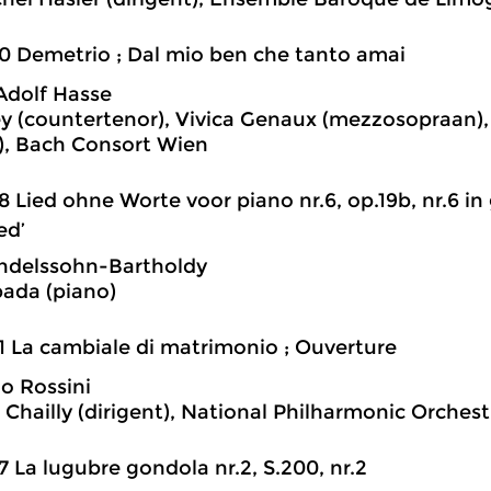
0 Demetrio ; Dal mio ben che tanto amai
Adolf Hasse
y (countertenor), Vivica Genaux (mezzosopraan)
t), Bach Consort Wien
8 Lied ohne Worte voor piano nr.6, op.19b, nr.6 in 
ed’
ndelssohn-Bartholdy
pada (piano)
1 La cambiale di matrimonio ; Ouverture
o Rossini
 Chailly (dirigent), National Philharmonic Orchest
7 La lugubre gondola nr.2, S.200, nr.2