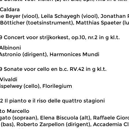
Caldara
 Beyer (viool), Leila Schayegh (viool), Jonathan P
Bötticher (toetsinstrument), Matthias Spaeter (lu
9 Concert voor strijkorkest, op.10, nr.2 in g kl.t.
Albinoni
Astronio (dirigent), Harmonices Mundi
9 Sonate voor cello en b.c. RV.42 in g kl.t.
Vivaldi
ispelwey (cello), Florilegium
2 Il pianto e il riso delle quattro stagioni
to Marcello
igato (sopraan), Elena Biscuola (alt), Raffaele Gio
 (bas), Roberto Zarpellon (dirigent), Accademia 