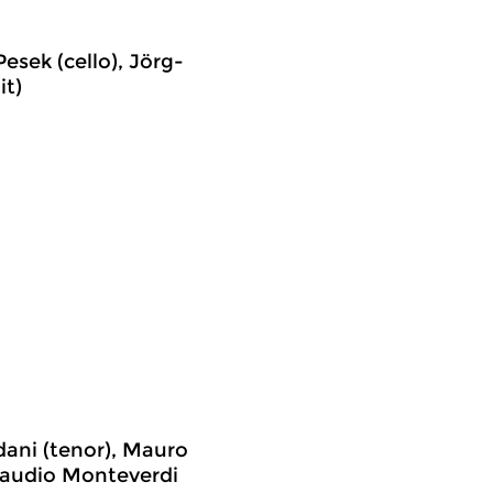
esek (cello), Jörg-
it)
rdani (tenor), Mauro
Claudio Monteverdi