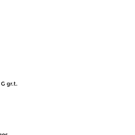
 G gr.t.
ges