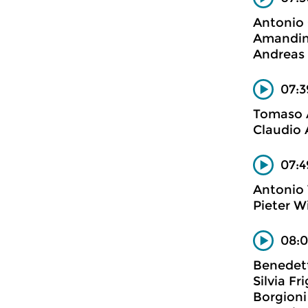
Antonio 
Amandine
Andreas 
07:3
Tomaso 
Claudio 
07:4
Antonio 
Pieter W
08:0
Benedet
Silvia Fr
Borgioni