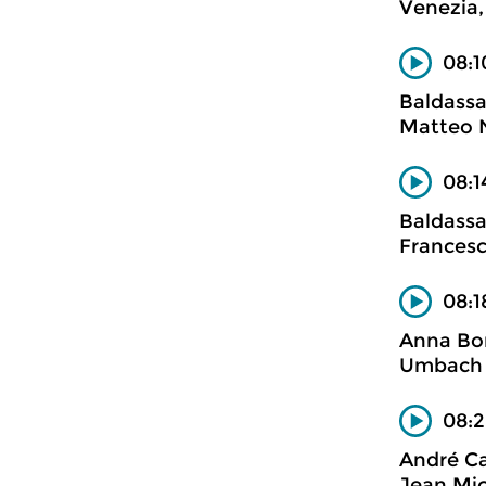
Venezia
08:1
Baldassa
Matteo N
08:1
Baldassa
Francesc
08:1
Anna Bon
Umbach 
08:2
André C
Jean Mic