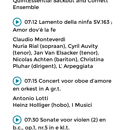
QuintEssential Sackbut and Cornett
Ensemble
07:12 Lamento della ninfa SV.163 ;
Amor dov’è la fe
Claudio Monteverdi
Nuria Rial (sopraan), Cyril Auvity
(tenor), Jan Van Elsacker (tenor),
Nicolas Achten (bariton), Christina
Pluhar (dirigent), L’ Arpeggiata
07:15 Concert voor oboe d’amore
en orkest in A gr.t.
Antonio Lotti
Heinz Holliger (hobo), I Musici
07:30 Sonate voor violen (2) en
b.c., op.1, nr.5 in e kl.t.