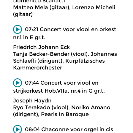
Domenico Scarlatti
Matteo Mela (gitaar), Lorenzo Micheli
(gitaar)
07:21 Concert voor viool en orkest
nr.1 in E gr.t.
Friedrich Johann Eck
Tanja Becker-Bender (viool), Johannes
Schlaefli (dirigent), Kurpfälzisches
Kammerorchester
07:44 Concert voor viool en
strijkorkest Hob.VIIa, nr.4 in G gr.t.
Joseph Haydn
Ryo Terakado (viool), Noriko Amano
(dirigent), Pearls In Baroque
08:04 Chaconne voor orgel in cis