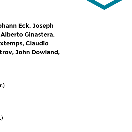
Johann Eck, Joseph
 Alberto Ginastera,
uxtemps, Claudio
strov, John Dowland,
.)
.)