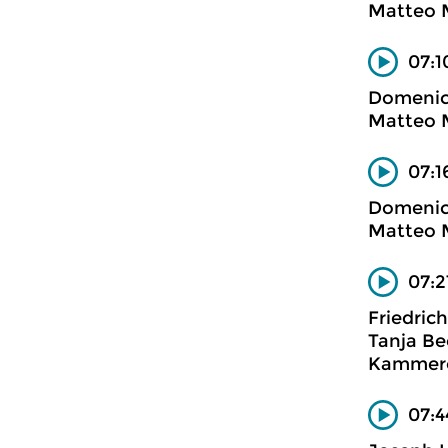
Matteo M
07:1
Domenico
Matteo M
07:1
Domenico
Matteo M
07:2
Friedric
Tanja Be
Kammero
07:4