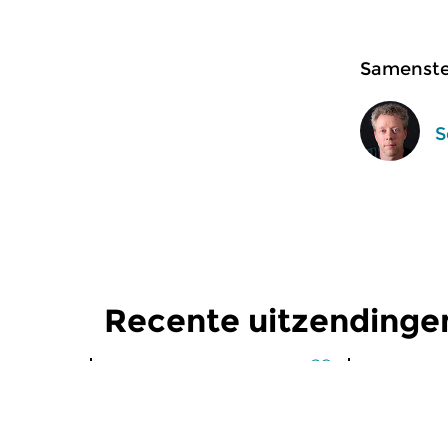
Samenstel
S
Recente uitzendinge
Klassiek
Klassiek