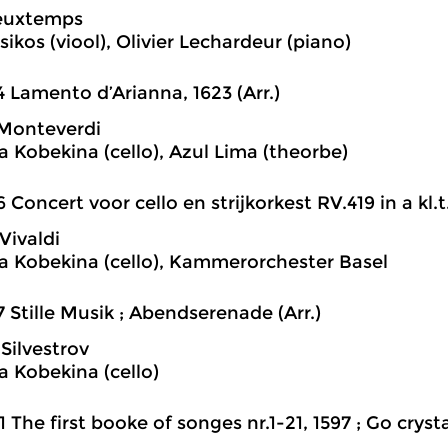
ieuxtemps
ikos (viool), Olivier Lechardeur (piano)
4 Lamento d’Arianna, 1623 (Arr.)
 Monteverdi
a Kobekina (cello), Azul Lima (theorbe)
6 Concert voor cello en strijkorkest RV.419 in a kl.t.
Vivaldi
a Kobekina (cello), Kammerorchester Basel
7 Stille Musik ; Abendserenade (Arr.)
 Silvestrov
a Kobekina (cello)
1 The first booke of songes nr.1-21, 1597 ; Go cryst