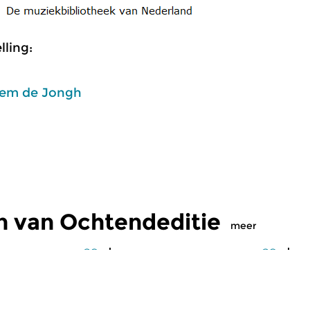
ling:
em de Jongh
n van Ochtendeditie
meer
Klassiek
Kl