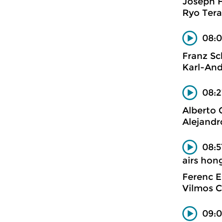
Joseph 
Ryo Tera
08:0
Franz Sc
Karl-And
08:2
Alberto 
Alejandr
08:5
airs hon
Ferenc E
Vilmos Cs
09:0