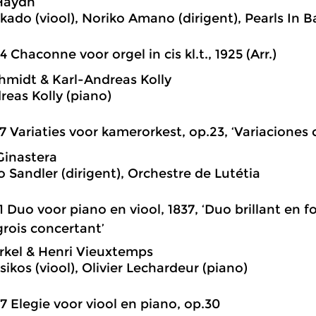
Haydn
kado (viool), Noriko Amano (dirigent), Pearls In 
4 Chaconne voor orgel in cis kl.t., 1925 (Arr.)
hmidt & Karl-Andreas Kolly
reas Kolly (piano)
7 Variaties voor kamerorkest, op.23, ‘Variaciones 
Ginastera
o Sandler (dirigent), Orchestre de Lutétia
1 Duo voor piano en viool, 1837, ‘Duo brillant en f
grois concertant’
rkel & Henri Vieuxtemps
ikos (viool), Olivier Lechardeur (piano)
7 Elegie voor viool en piano, op.30