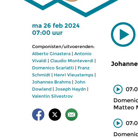
ma 26 feb 2024
07:00 uur
Componisten/uitvoerenden:
Alberto Ginastera
|
Antonio
Vivaldi
|
Claudio Monteverdi
|
Johanne
Domenico Scarlatti
|
Franz
Schmidt
|
Henri Vieuxtemps
|
Johannes Brahms
|
John
07:0
Dowland
|
Joseph Haydn
|
Valentin Silvestrov
Domenico
Matteo M
07:0
Domenico