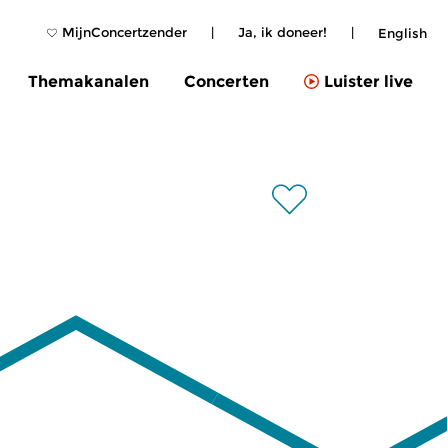
MijnConcertzender
|
Ja, ik doneer!
|
English
Themakanalen
Concerten
Luister live