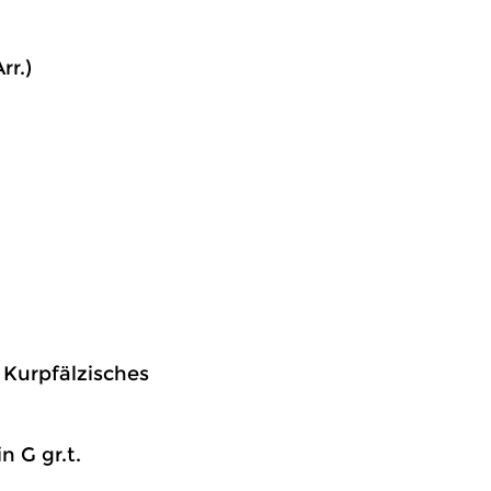
rr.)
, Kurpfälzisches
n G gr.t.