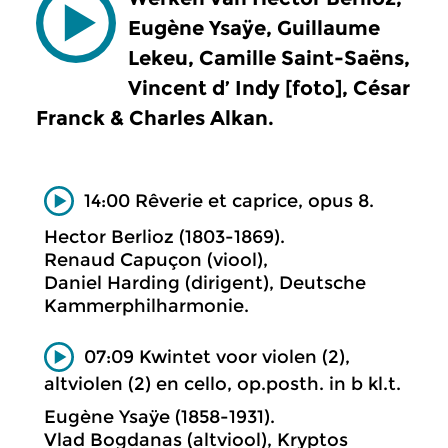
Eugène Ysaÿe, Guillaume
Lekeu, Camille Saint-Saëns,
Vincent d’ Indy [foto], César
Franck & Charles Alkan.
14:00 Rêverie et caprice, opus 8.
Hector Berlioz (1803-1869).
Renaud Capuçon (viool),
Daniel Harding (dirigent), Deutsche
Kammerphilharmonie.
07:09 Kwintet voor violen (2),
altviolen (2) en cello, op.posth. in b kl.t.
Eugène Ysaÿe (1858-1931).
Vlad Bogdanas (altviool), Kryptos