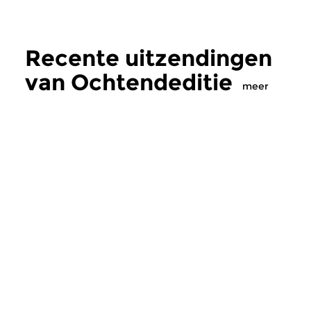
Recente uitzendingen
van Ochtendeditie
meer
Klassiek
Klassiek
Ochtendeditie
Ochtendeditie
zo 2 aug 2026 07:00 uur
za 1 aug 2026 07:
Werken van Johann Adolf
Werken van Alessan
Hasse, Anoniem, Johann
Scarlatti, Johann Ku
Christoph Pepusch...
Johann Friedrich Fasc