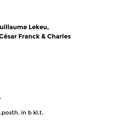
uillaume Lekeu,
 César Franck & Charles
.
posth. in b kl.t.