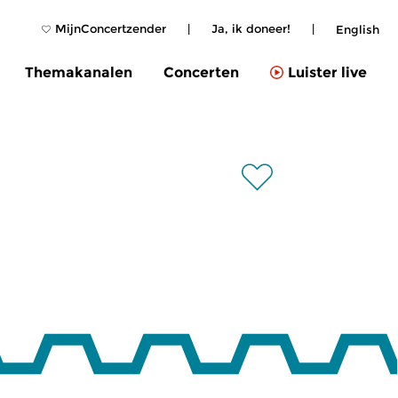
MijnConcertzender
|
Ja, ik doneer!
|
English
Themakanalen
Concerten
Luister live