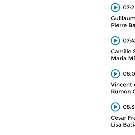
07:2
Guillaum
Pierre B
07:4
Camille 
Maria Mil
08:0
Vincent d
Rumon Ga
08:3
César Fr
Lisa Bati