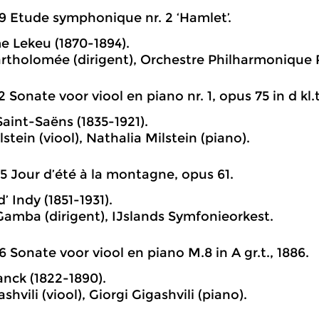
9 Etude symphonique nr. 2 ‘Hamlet’.
e Lekeu (1870-1894).
artholomée (dirigent), Orchestre Philharmonique 
2 Sonate voor viool en piano nr. 1, opus 75 in d kl.t
Saint-Saëns (1835-1921).
stein (viool), Nathalia Milstein (piano).
5 Jour d’été à la montagne, opus 61.
’ Indy (1851-1931).
mba (dirigent), IJslands Symfonieorkest.
6 Sonate voor viool en piano M.8 in A gr.t., 1886.
anck (1822-1890).
ashvili (viool), Giorgi Gigashvili (piano).