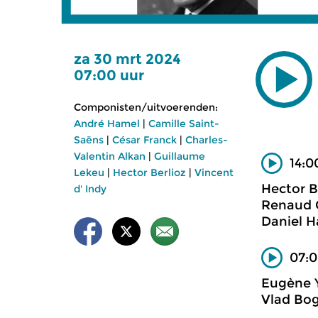
za 30 mrt 2024
07:00 uur
Componisten/uitvoerenden:
André Hamel
|
Camille Saint-
Saëns
|
César Franck
|
Charles-
Valentin Alkan
|
Guillaume
14:0
Lekeu
|
Hector Berlioz
|
Vincent
Hector B
d' Indy
Renaud C
Daniel H
07:0
Eugène Y
Vlad Bog