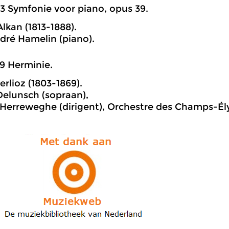
3 Symfonie voor piano, opus 39.
lkan (1813-1888).
ré Hamelin (piano).
9 Herminie.
erlioz (1803-1869).
 Delunsch (sopraan),
 Herreweghe (dirigent), Orchestre des Champs-Él