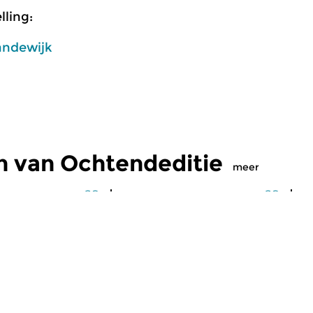
ling:
andewijk
n van Ochtendeditie
meer
Klassiek
Kl
editie
Ochtendeditie
O
2026 07:00 uur
vr 31 jul 2026 07:00 uur
d