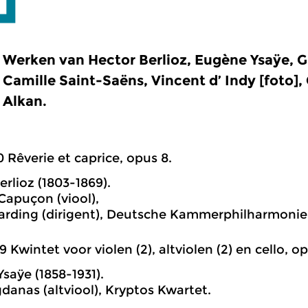
Werken van Hector Berlioz, Eugène Ysaÿe, G
Camille Saint-Saëns, Vincent d’ Indy [foto],
Alkan.
0 Rêverie et caprice, opus 8.
erlioz (1803-1869).
apuçon (viool),
arding (dirigent), Deutsche Kammerphilharmonie
9 Kwintet voor violen (2), altviolen (2) en cello, op.
saÿe (1858-1931).
danas (altviool), Kryptos Kwartet.