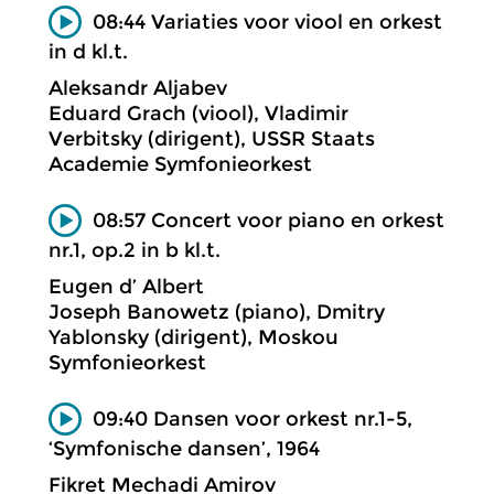
08:44 Variaties voor viool en orkest
in d kl.t.
Aleksandr Aljabev
Eduard Grach (viool), Vladimir
Verbitsky (dirigent), USSR Staats
Academie Symfonieorkest
08:57 Concert voor piano en orkest
nr.1, op.2 in b kl.t.
Eugen d’ Albert
Joseph Banowetz (piano), Dmitry
Yablonsky (dirigent), Moskou
Symfonieorkest
09:40 Dansen voor orkest nr.1-5,
‘Symfonische dansen’, 1964
Fikret Mechadi Amirov