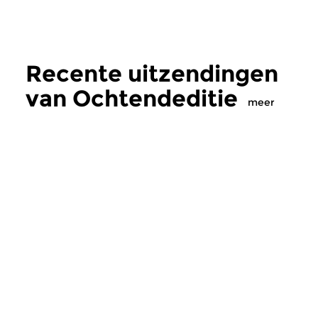
Recente uitzendingen
van Ochtendeditie
meer
Klassiek
Klassiek
Ochtendeditie
Ochtendeditie
zo 2 aug 2026 07:00 uur
za 1 aug 2026 07:
Werken van Johann Adolf
Werken van Alessan
Hasse, Anoniem, Johann
Scarlatti, Johann Ku
Christoph Pepusch...
Johann Friedrich Fasc