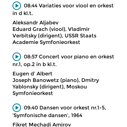
08:44 Variaties voor viool en orkest
in d kl.t.
Aleksandr Aljabev
Eduard Grach (viool), Vladimir
Verbitsky (dirigent), USSR Staats
Academie Symfonieorkest
08:57 Concert voor piano en orkest
nr.1, op.2 in b kl.t.
Eugen d’ Albert
Joseph Banowetz (piano), Dmitry
Yablonsky (dirigent), Moskou
Symfonieorkest
09:40 Dansen voor orkest nr.1-5,
‘Symfonische dansen’, 1964
Fikret Mechadi Amirov