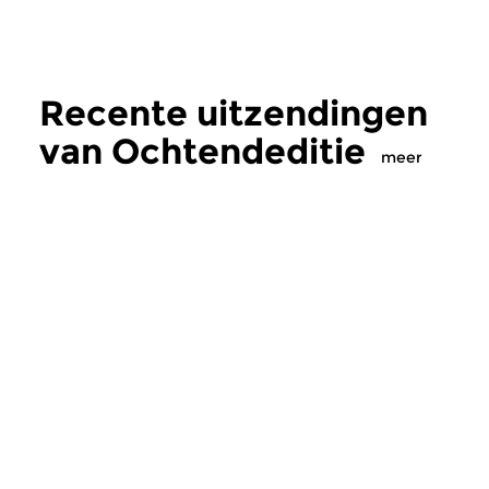
Recente uitzendingen
van Ochtendeditie
meer
Klassiek
Klassiek
Ochtendeditie
Ochtendeditie
zo 2 aug 2026 07:00 uur
za 1 aug 2026 07:
Werken van Johann Adolf
Werken van Alessan
Hasse, Anoniem, Johann
Scarlatti, Johann Ku
Christoph Pepusch...
Johann Friedrich Fasc