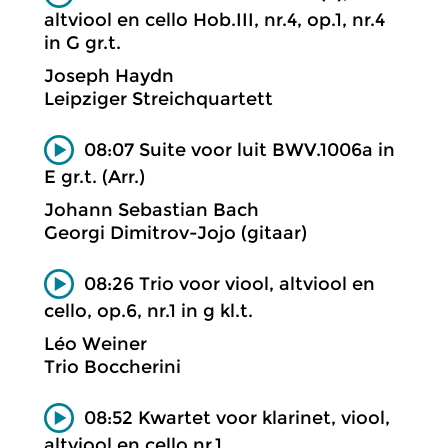
altviool en cello Hob.III, nr.4, op.1, nr.4
in G gr.t.
Joseph Haydn
Leipziger Streichquartett
08:07 Suite voor luit BWV.1006a in
E gr.t. (Arr.)
Johann Sebastian Bach
Georgi Dimitrov-Jojo (gitaar)
08:26 Trio voor viool, altviool en
cello, op.6, nr.1 in g kl.t.
Léo Weiner
Trio Boccherini
08:52 Kwartet voor klarinet, viool,
altviool en cello nr.1