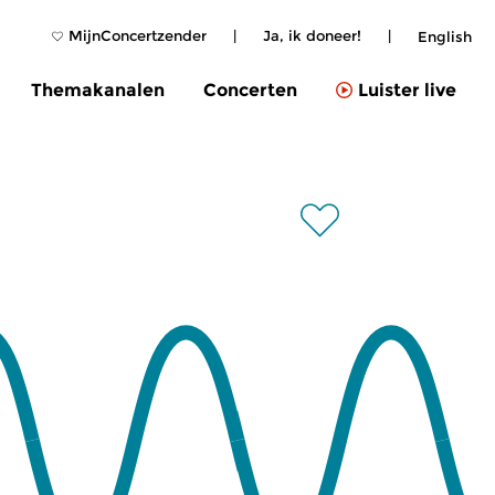
MijnConcertzender
|
Ja, ik doneer!
|
English
Themakanalen
Concerten
Luister live