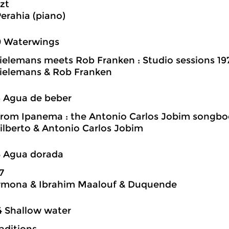
szt
erahia (piano)
0 Waterwings
ielemans meets Rob Franken : Studio sessions 19
ielemans & Rob Franken
6 Agua de beber
 from Ipanema : the Antonio Carlos Jobim songb
ilberto & Antonio Carlos Jobim
8 Agua dorada
7
rmona & Ibrahim Maalouf & Duquende
4 Shallow water