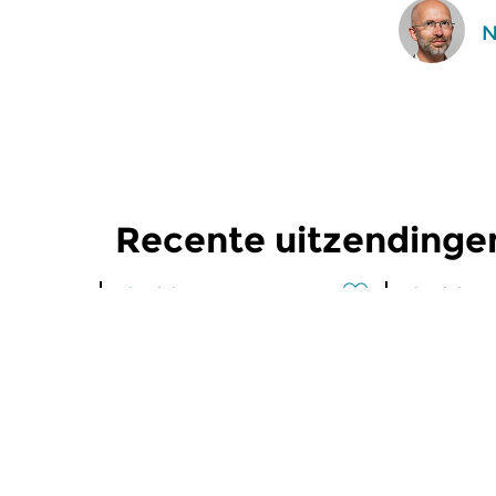
N
Recente uitzendingen
Klassiek
Klassiek
Ratatouille
Ratatoui
wo 5 aug 2026 16:00 uur
di 4 aug 
Een smakelijke mix van
Een smakeli