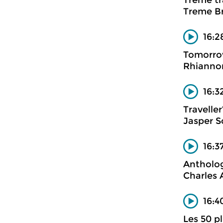
Treme tr
Treme Br
16:2
Tomorrow
Rhianno
16:3
Traveller
Jasper S
16:3
Antholog
Charles 
16:4
Les 50 p