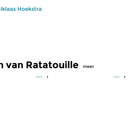
iklaas Hoekstra
 van Ratatouille
meer
Klassiek
Kl
lle
Ratatouille
R
2026 16:00 uur
ma 3 aug 2026 16:00 uur
v
jke mix van
Een smakelijke mix van
Ee