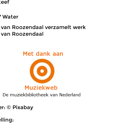
teef
7 Water
 van Roozendaal verzamelt werk
 van Roozendaal
r: © Pixabay
ling: