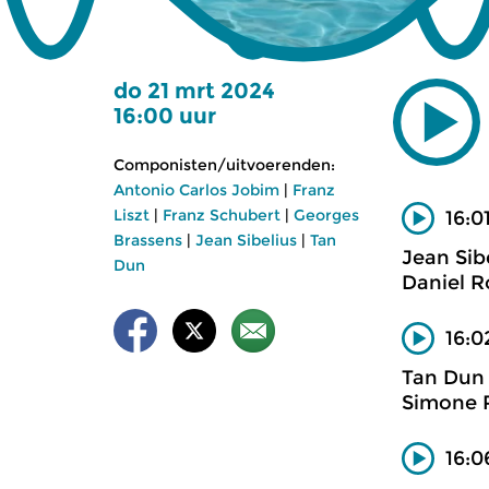
do 21 mrt 2024
16:00 uur
Componisten/uitvoerenden:
Antonio Carlos Jobim
|
Franz
Liszt
|
Franz Schubert
|
Georges
16:0
Brassens
|
Jean Sibelius
|
Tan
Jean Sib
Dun
Daniel R
16:0
Tan Dun
Simone R
16:0