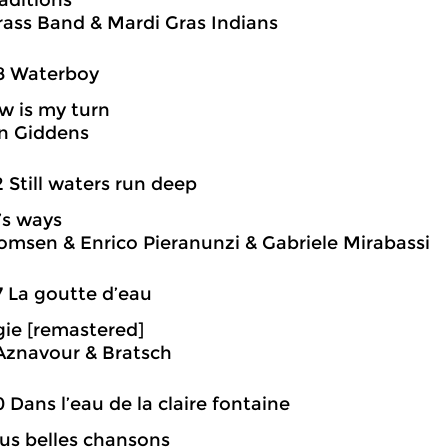
aditions
ass Band & Mardi Gras Indians
8 Waterboy
 is my turn
n Giddens
2 Still waters run deep
’s ways
omsen & Enrico Pieranunzi & Gabriele Mirabassi
7 La goutte d’eau
ie [remastered]
Aznavour & Bratsch
0 Dans l’eau de la claire fontaine
lus belles chansons