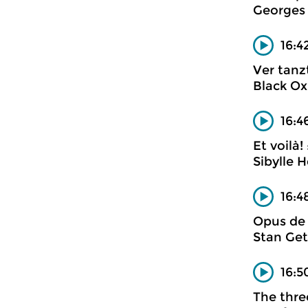
Georges
16:4
Ver tanz
Black Ox
16:4
Et voilà!
Sibylle 
16:4
Opus de
Stan Get
16:5
The thre