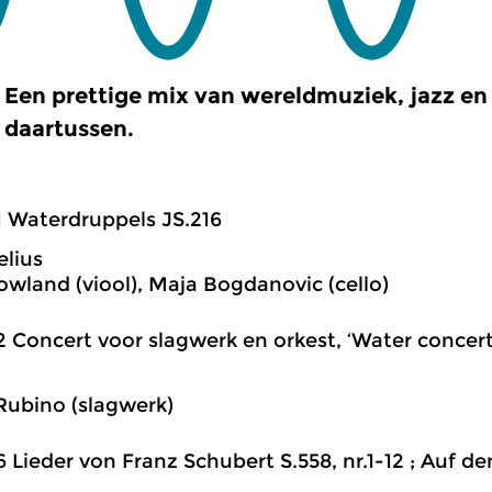
Een prettige mix van wereldmuziek, jazz en 
daartussen.
1 Waterdruppels JS.216
elius
owland (viool), Maja Bogdanovic (cello)
2 Concert voor slagwerk en orkest, ‘Water concerto
ubino (slagwerk)
6 Lieder von Franz Schubert S.558, nr.1-12 ; Auf 