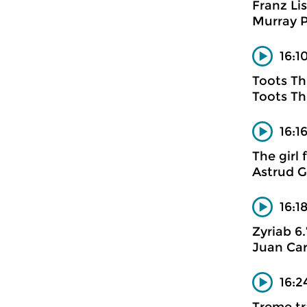
Franz Li
Murray P
16:1
Toots Th
Toots Th
16:1
The girl
Astrud G
16:1
Zyriab 6.
Juan Ca
16:2