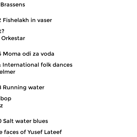
 Brassens
2 Fishelakh in vaser
t?
 Orkestar
6 Moma odi za voda
 : International folk dances
Helmer
8 Running water
 bop
z
0 Salt water blues
e faces of Yusef Lateef