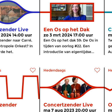
zender Live
Een Os op het Dak
C
 2024 14:00 uur
zo 3 mrt 2024 17:00 uur
m
ender naar Carré,
Een Os op het dak 59: De Os in
Tw
tropole Orkest? In
tijden van oorlog #22. Een
ge
de het.
introductie van eigentijdse...
Au
s
Hedendaags
H
zender
Concertzender Live
O
ma 7 aug 2023 20:00 uur
m