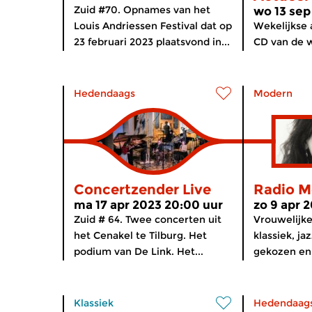
Zuid #70. Opnames van het
wo 13 sep
Louis Andriessen Festival dat op
Wekelijkse 
23 februari 2023 plaatsvond in...
CD van de w
Hedendaags
Modern
Concertzender Live
Radio M
ma 17 apr 2023 20:00 uur
zo 9 apr 
Zuid # 64. Twee concerten uit
Vrouwelijk
het Cenakel te Tilburg. Het
klassiek, j
podium van De Link. Het...
gekozen en 
Klassiek
Hedendaag