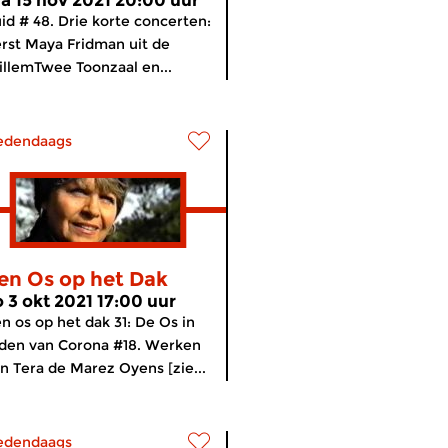
a 15 nov 2021 20:00 uur
id # 48. Drie korte concerten:
rst Maya Fridman uit de
llemTwee Toonzaal en...
edendaags
en Os op het Dak
o 3 okt 2021 17:00 uur
n os op het dak 31: De Os in
jden van Corona #18. Werken
n Tera de Marez Oyens [zie...
edendaags