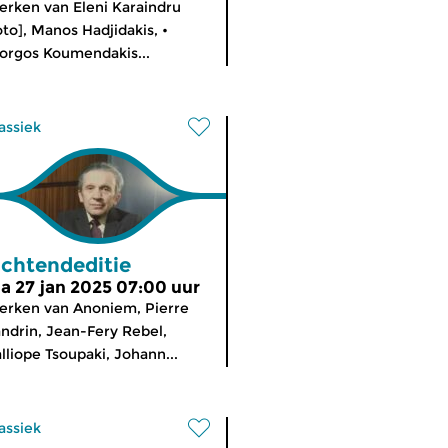
rken van Eleni Karaindru
oto], Manos Hadjidakis, •
orgos Koumendakis...
assiek
chtendeditie
a 27 jan 2025 07:00 uur
rken van Anoniem, Pierre
ndrin, Jean-Fery Rebel,
lliope Tsoupaki, Johann...
assiek