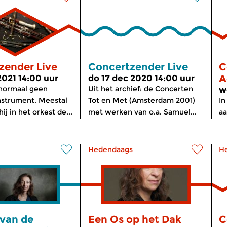
zender Live
Concertzender Live
C
A
2021 14:00 uur
do 17 dec 2020 14:00 uur
 normaal geen
Uit het archief: de Concerten
w
nstrument. Meestal
Tot en Met (Amsterdam 2001)
In
ij in het orkest de...
met werken van o.a. Samuel...
aa
Hedendaags
H
 van de
Een Os op het Dak
C