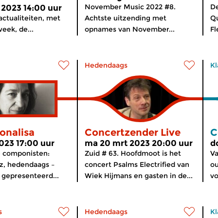
November Music 2022 #8.
De
 2023 14:00 uur
actualiteiten, met
Achtste uitzending met
Qu
eek, de...
opnames van November...
Fl
Hedendaags
Kl
onalisa
Concertzender Live
C
2023 17:00 uur
ma 20 mrt 2023 20:00 uur
d
e componisten:
Zuid # 63. Hoofdmoot is het
V
azz, hedendaags –
concert Psalms Electrified van
ou
gepresenteerd...
Wiek Hijmans en gasten in de...
vo
s
Hedendaags
Kl