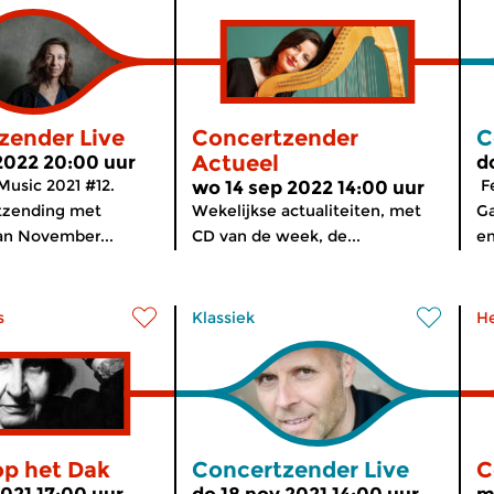
zender Live
Concertzender
C
Actueel
2022 20:00 uur
d
usic 2021 #12.
Fe
wo 14 sep 2022 14:00 uur
itzending met
Wekelijkse actualiteiten, met
G
n November...
CD van de week, de...
e
s
Klassiek
H
op het Dak
Concertzender Live
C