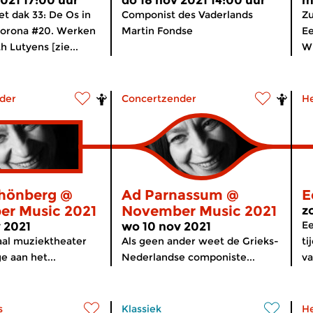
2021 17:00 uur
do 18 nov 2021 14:00 uur
m
et dak 33: De Os in
Componist des Vaderlands
Zu
Corona #20. Werken
Martin Fondse
Ee
h Lutyens [zie...
Wi
der
Concertzender
H
hönberg @
Ad Parnassum @
E
r Music 2021
November Music 2021
z
Ee
 2021
wo 10 nov 2021
aal muziektheater
Als geen ander weet de Grieks-
ti
 aan het...
Nederlandse componiste...
va
s
Klassiek
H