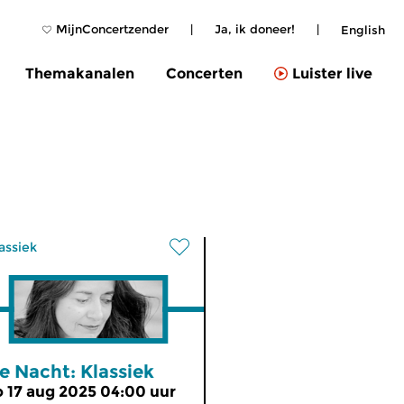
MijnConcertzender
|
Ja, ik doneer!
|
English
Themakanalen
Concerten
Luister live
assiek
e Nacht: Klassiek
o 17 aug 2025 04:00 uur