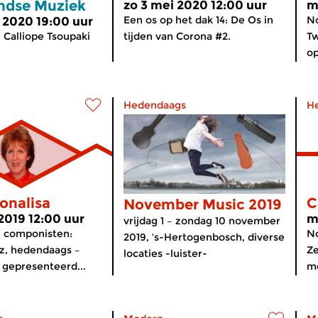
ndse Muziek
zo 3 mei 2020 12:00 uur
m
Een os op het dak 14: De Os in
No
 2020 19:00 uur
Calliope Tsoupaki
tijden van Corona #2.
T
o
Hedendaags
H
onalisa
C
November Music 2019
 2019 12:00 uur
m
vrijdag 1 – zondag 10 november
e componisten:
N
2019, ‘s-Hertogenbosch, diverse
azz, hedendaags –
Ze
locaties -luister-
gepresenteerd...
m