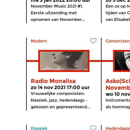
ma 3 jan 2022 20:00 uur
zo 5 dec 
November Music 2021 #1.
Een os op h
Eerste uitzending met
tijden van 
opnamen van November...
van Elisabet
Modern
Concertzen
Radio Monalisa
Asko|Sc
Novembe
zo 14 nov 2021 17:00 uur
Vrouwelijke componisten:
wo 10 nov
klassiek, jazz, hedendaags –
Instrument
gekozen en gepresenteerd...
als hommage
Klassiek
Hedendaag