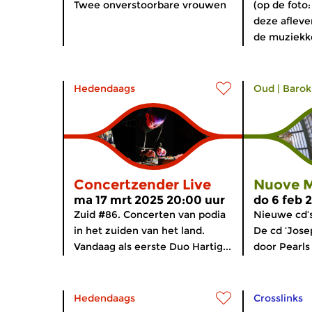
Twee onverstoorbare vrouwen
(op de foto
deze afleve
de muziekke
Hedendaags
Oud
|
Barok
Concertzender Live
Nuove M
ma 17 mrt 2025 20:00 uur
do 6 feb 
Zuid #86. Concerten van podia
Nieuwe cd’
in het zuiden van het land.
De cd ‘Jose
Vandaag als eerste Duo Hartig...
door Pearls 
Hedendaags
Crosslinks