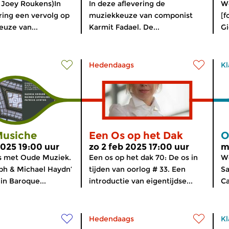
: Joey Roukens)In
In deze aflevering de
We
ring een vervolg op
muziekkeuze van componist
[f
uze van...
Karmit Fadael. De...
Gi
Hedendaags
Kl
usiche
Een Os op het Dak
O
2025 19:00 uur
zo 2 feb 2025 17:00 uur
m
s met Oude Muziek.
Een os op het dak 70: De os in
We
ph & Michael Haydn’
tijden van oorlog # 33. Een
Sa
in Baroque...
introductie van eigentijdse...
Ca
Hedendaags
Kl