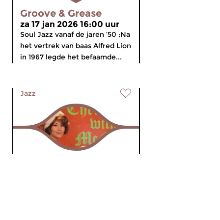
Groove & Grease
za 17 jan 2026 16:00 uur
Soul Jazz vanaf de jaren ’50 ;Na
het vertrek van baas Alfred Lion
in 1967 legde het befaamde...
Jazz
Groove & Grease
za 20 dec 2025 16:00 uur
Soul Jazz vanaf de jaren ’50;
Vandaag JESUS CHRIST SOUL
STAR, de kerstaflevering van...