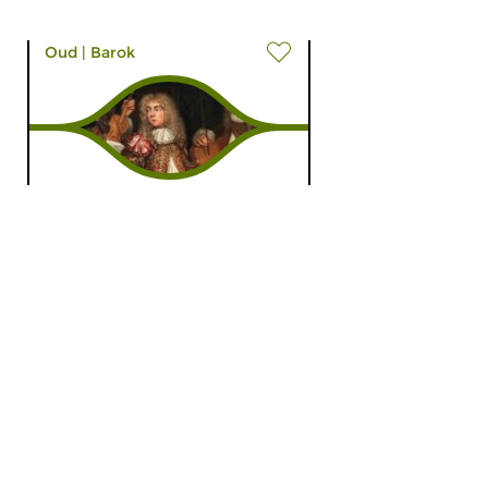
Oud
|
Barok
Nuove Musiche
do 23 jul 2026 19:00 uur
In dit programma klinken
gedeelten uit twee recent
verschenen CD’s met muziek...
Oud
|
Barok