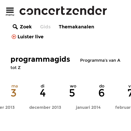
Zoek
Gids
Themakanalen
Luister live
programmagids
Programma's van A
tot Z
ma
di
wo
do
v
3
4
5
6
r 2013
december 2013
januari 2014
februar